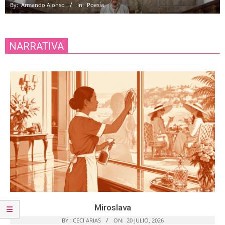
By:
Armando Alonso
In:
Poesía
NARRATIVA
Miroslava
BY:
CECI ARIAS
ON:
20 JULIO, 2026