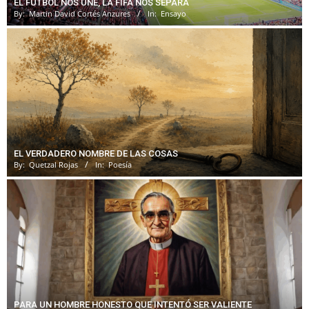
EL FÚTBOL NOS UNE, LA FIFA NOS SEPARA
By:
Martin David Cortés Anzures
In:
Ensayo
EL VERDADERO NOMBRE DE LAS COSAS
By:
Quetzal Rojas
In:
Poesía
PARA UN HOMBRE HONESTO QUE INTENTÓ SER VALIENTE