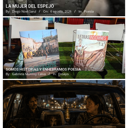
LA MUJER DEL ESPEJO
By:
Diego Noel Sanz
On:
6 agosto, 2026
In:
Poesía
SOMOS HISTORIAS Y ENHEBRAMOS POESIA
By:
Gabriela Monroy Calva
In:
Ensayo