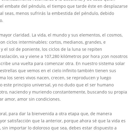
 el embate del péndulo, el tiempo que tarde éste en desplazarse
al seas, menos sufrirás la embestida del péndulo, debido
o.
mayor claridad. La vida, el mundo y sus elementos, el cosmos,
son ciclos interminables: cortos, medianos, grandes, e
y el sol de poniente, los ciclos de la luna se repiten
raslación, va y viene a 107,280 kilómetros por hora ¡con nosotros
scribe una vuelta para comenzar otra. En nuestro sistema solar
 estrellas que vemos en el cielo infinito también tienen sus
ma los seres vivos nacen, crecen, se reproducen y luego
o este principio universal, yo no dudo que el ser humano
 otro, naciendo y muriendo constantemente, buscando su propia
ar amor, amor sin condiciones.
aboral, para dar la bienvenida a otra etapa que, de manera
or satisfacción que la anterior, porque ahora sé que la vida es
 sin importar lo doloroso que sea, debes estar dispuesto a