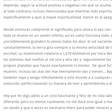
depende, según la actitud positiva o negativa con que se asuma
al lado contrario, incluso mencionaba que mientras más espiritu
específicamente a que, a mayor espiritualidad, menor es el apeg
Desde entonces comprendí el significado, pero ahora lo veo con 
todo se mueve en un vaivén infinito, así es como funciona todo, 
¡increíblemente grandes! lo vemos todos los días: el sol naciente 
constantemente, la tierra gira siempre a la misma velocidad de t
encima!, su movimiento rotatorio a 1,670 kilómetros por hora de
los planetas dan vueltas al sol una y otra vez y, seguramente las
propios planetas que hacen exactamente lo mismo . De igual for
mueren; incluso las olas del mar eternamente van y vienen… Baj
también vaya y venga infinitamente a este mundo o a cualquier
evolución, perfeccionando su manera de vivir y aprendiendo a d
Hoy por fin digo adiós a un ciclo fascinante y feliz de mi vida l
diferente, pero no menos cautivante, no me dará sino igual o may
un vaivén y que a veces es necesario morir para poder renacer y,