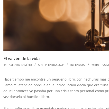
El vaivén de la vida
BY:
AMPARO RAMÍREZ
ON:
14 ENERO, 2024
IN:
ENSAYO
WITH:
1 CO
Hace tiempo me encontré un pequeño libro, con hechuras más bi
llamó mi atención porque en la introducción decía que era “Una 
aquel entonces yo pasaba por una crisis tanto personal como pr
vez dársela al humilde libro.
El pequeño gran libro manejaba varios conceptos y principios, ut