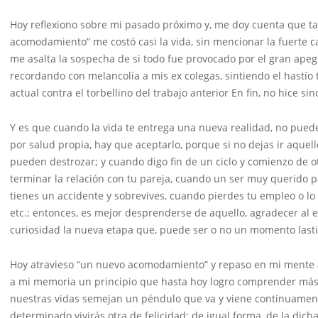
Hoy reflexiono sobre mi pasado próximo y, me doy cuenta que tar
acomodamiento” me costó casi la vida, sin mencionar la fuerte ca
me asalta la sospecha de si todo fue provocado por el gran apeg
recordando con melancolía a mis ex colegas, sintiendo el hastío
actual contra el torbellino del trabajo anterior En fin, no hice s
Y es que cuando la vida te entrega una nueva realidad, no puede
por salud propia, hay que aceptarlo, porque si no dejas ir aquello
pueden destrozar; y cuando digo fin de un ciclo y comienzo de ot
terminar la relación con tu pareja, cuando un ser muy querido
tienes un accidente y sobrevives, cuando pierdes tu empleo o lo
etc.; entonces, es mejor desprenderse de aquello, agradecer al e
curiosidad la nueva etapa que, puede ser o no un momento lasti
Hoy atravieso “un nuevo acomodamiento” y repaso en mi mente aq
a mi memoria un principio que hasta hoy logro comprender más 
nuestras vidas semejan un péndulo que va y viene continuament
determinado vivirás otra de felicidad; de igual forma, de la dic