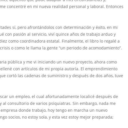
me concentré en mi nueva realidad personal y laboral. Entonces
ultades sí, pero afrontándolos con determinación y éxito, en mi
 con pasión al servicio, viví quince años de trabajo arduo y
 diez como coordinadora estatal. Finalmente, el libro lo regalé a
crisis o como le llama la gente “un periodo de acomodamiento”.
aria pública y me vi iniciando un nuevo proyecto, ahora como
 rellené con artículos de mi propia autoría. El emprendimiento
 que cortó las cadenas de suministro y después de dos años, tuve
buscar un empleo, el cual afortunadamente localicé después de
 y al consultorio de varios psiquiatras. Sin embargo, nada me
la empresa donde trabajo, hoy tengo en marcha un nuevo
o socios, no estoy sola, y esta vez estoy mejor preparada;