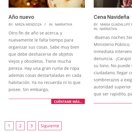
Año nuevo
Cena Navideña
2022-
2022-
BY:
MIRZA MENDOZA
IN:
NARRATIVA
BY:
MARIA GUADALUPE 
IN:
NARRATIVA
12-
12-
Otro fin de año se acerca, y
-Buenas noches Se
30
29
nuevamente le falta tiempo para
Ministerio Público.
organizar sus cosas. Sabe muy bien
inmediata interven
que debe deshacerse de objetos
denuncia. -¡Carajo! 
viejos y obsoletos. Tiene mucha
su tono. No puede 
pereza. Hay una gran ruma de ropa
ciudadano, llegar c
además cosas destartaladas en cada
sombrerazos a exigi
habitación. Ya no recuerda ni lo que
autoridad superior
posee. Sin embargo,
que ser rapidito, p
CUÉNTAME MÁS…
Paginación
1
2
3
Siguiente