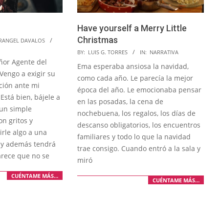
Have yourself a Merry Little
Christmas
RANGEL DAVALOS
2022-
BY:
LUIS G. TORRES
IN:
NARRATIVA
ñor Agente del
12-
Ema esperaba ansiosa la navidad,
 Vengo a exigir su
24
como cada año. Le parecía la mejor
ción ante mi
época del año. Le emocionaba pensar
Está bien, bájele a
en las posadas, la cena de
un simple
nochebuena, los regalos, los días de
on gritos y
descanso obligatorios, los encuentros
rle algo a una
familiares y todo lo que la navidad
 y además tendrá
trae consigo. Cuando entró a la sala y
arece que no se
miró
CUÉNTAME MÁS…
CUÉNTAME MÁS…