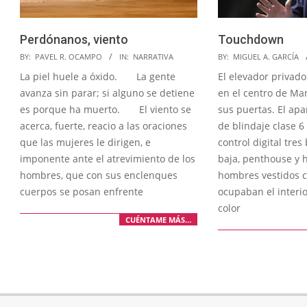
Perdónanos, viento
Touchdown
2020-
2020-
BY:
PAVEL R. OCAMPO
IN:
NARRATIVA
BY:
MIGUEL A. GARCÍA
12-
12-
La piel huele a óxido. La gente
El elevador privado
20
17
avanza sin parar; si alguno se detiene
en el centro de Ma
es porque ha muerto. El viento se
sus puertas. El apa
acerca, fuerte, reacio a las oraciones
de blindaje clase 6
que las mujeres le dirigen, e
control digital tres
imponente ante el atrevimiento de los
baja, penthouse y h
hombres, que con sus enclenques
hombres vestidos c
cuerpos se posan enfrente
ocupaban el interio
color
CUÉNTAME MÁS…