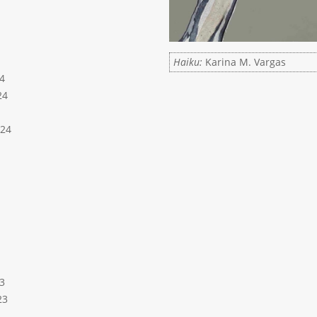
Haiku:
Karina M. Vargas
4
24
024
3
23