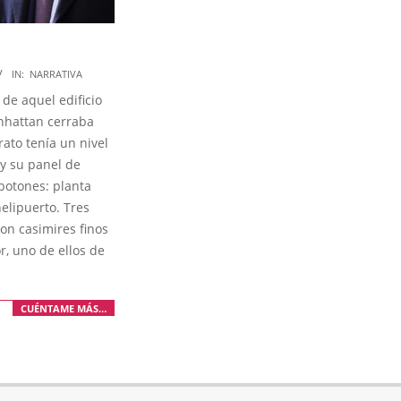
IN:
NARRATIVA
 de aquel edificio
nhattan cerraba
rato tenía un nivel
 y su panel de
 botones: planta
elipuerto. Tres
on casimires finos
r, uno de ellos de
CUÉNTAME MÁS…