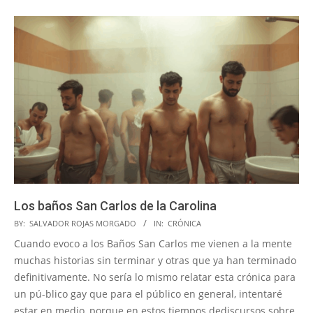
Los baños San Carlos de la Carolina
2026-
BY:
SALVADOR ROJAS MORGADO
IN:
CRÓNICA
01-
Cuando evoco a los Baños San Carlos me vienen a la mente
13
muchas historias sin terminar y otras que ya han terminado
definitivamente. No sería lo mismo relatar esta crónica para
un pú-blico gay que para el público en general, intentaré
estar en medio, porque en estos tiempos dediscursos sobre