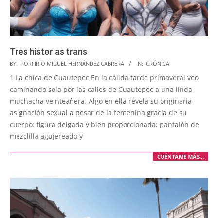
Tres historias trans
2026-
BY:
PORFIRIO MIGUEL HERNÁNDEZ CABRERA
IN:
CRÓNICA
05-
1 La chica de Cuautepec En la cálida tarde primaveral veo
17
caminando sola por las calles de Cuautepec a una linda
muchacha veinteañera. Algo en ella revela su originaria
asignación sexual a pesar de la femenina gracia de su
cuerpo: figura delgada y bien proporcionada; pantalón de
mezclilla agujereado y
CUÉNTAME MÁS…