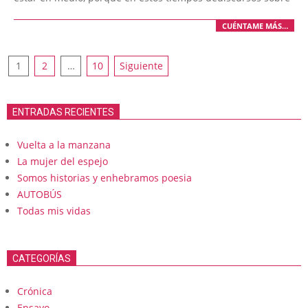
CUÉNTAME MÁS…
Paginación
1
2
…
10
Siguiente
de
entradas
ENTRADAS RECIENTES
Vuelta a la manzana
La mujer del espejo
Somos historias y enhebramos poesia
AUTOBÚS
Todas mis vidas
CATEGORÍAS
Crónica
Ensayo