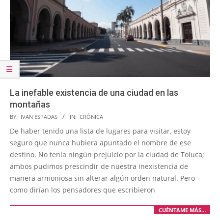
La inefable existencia de una ciudad en las
montañas
2026-
BY:
IVAN ESPADAS
IN:
CRÓNICA
04-
De haber tenido una lista de lugares para visitar, estoy
21
seguro que nunca hubiera apuntado el nombre de ese
destino. No tenía ningún prejuicio por la ciudad de Toluca;
ambos pudimos prescindir de nuestra inexistencia de
manera armoniosa sin alterar algún orden natural. Pero
como dirían los pensadores que escribieron
CUÉNTAME MÁS…