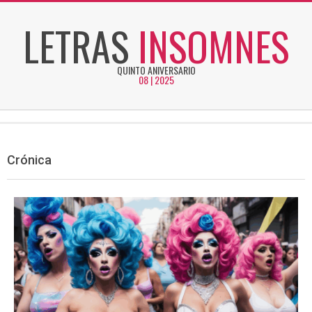
Skip
LETRAS
INSOMNES
to
content
QUINTO ANIVERSARIO
08 | 2025
Secondary
Navigation
Menu
Crónica