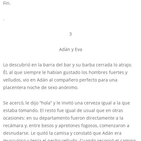
Fin.
.
3
Adán y Eva
Lo descubrió en la barra del bar y su barba cerrada lo atrajo.
Él, al que siempre le habían gustado los hombres fuertes y
velludos, vio en Adán al compañero perfecto para una
placentera noche de sexo anónimo.
Se acercó, le dijo “hola” y le invitó una cerveza igual a la que
estaba tomando. El resto fue igual de usual que en otras
ocasiones: en su departamento fueron directamente a la
recámara y, entre besos y apretones fogosos, comenzaron a
desnudarse. Le quitó la camisa y constató que Adán era
musculoso y tenía el pecho velludo. Cuando recorrió el camino