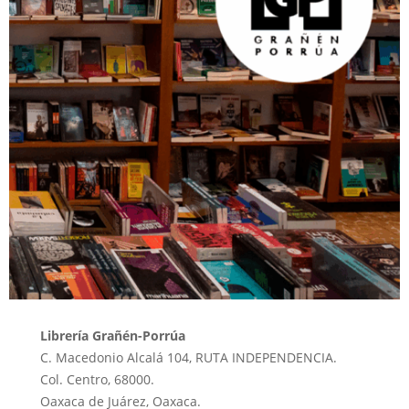
Librería Grañén-Porrúa
C. Macedonio Alcalá 104, RUTA INDEPENDENCIA.
Col. Centro, 68000.
Oaxaca de Juárez, Oaxaca.