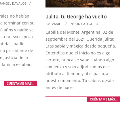
RANGEL DAVALOS
rales no habían
Julita, tu George ha vuelto
ra terminar con su
2026-
BY:
VANIEL
IN:
SIN CATEGORÍA
86 años y nadie se
04-
Capilla del Monte, Argentina, 02 de
 su nueva esposa,
20
septiembre del 2021 Querida Julita:
ntidas, nadie.
Eras sabia y mágica desde pequeña.
so presidente de
Entendías que el inicio no es algo
 Justicia de la
certero, nunca se sabe cuándo algo
 familia estaban
comienza y solo adjudicamos ese
atributo al tiempo y al espacio, a
nuestro momento. Tú sabías desde
CUÉNTAME MÁS…
antes de nacer
CUÉNTAME MÁS…