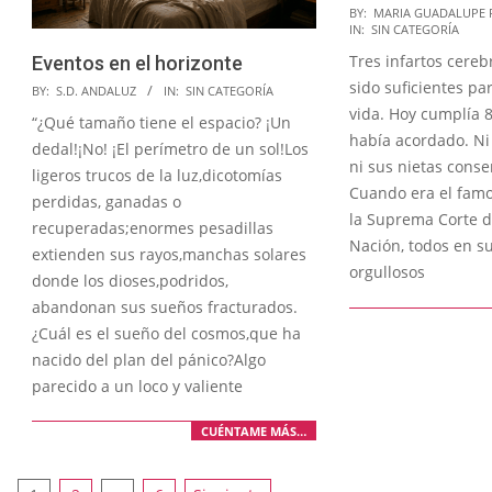
2026-
BY:
MARIA GUADALUPE 
IN:
SIN CATEGORÍA
06-
Tres infartos cereb
Eventos en el horizonte
01
sido suficientes pa
2026-
BY:
S.D. ANDALUZ
IN:
SIN CATEGORÍA
vida. Hoy cumplía 
06-
“¿Qué tamaño tiene el espacio? ¡Un
había acordado. Ni
08
dedal!¡No! ¡El perímetro de un sol!Los
ni sus nietas conse
ligeros trucos de la luz,dicotomías
Cuando era el famo
perdidas, ganadas o
la Suprema Corte de
recuperadas;enormes pesadillas
Nación, todos en su
extienden sus rayos,manchas solares
orgullosos
donde los dioses,podridos,
abandonan sus sueños fracturados.
¿Cuál es el sueño del cosmos,que ha
nacido del plan del pánico?Algo
parecido a un loco y valiente
CUÉNTAME MÁS…