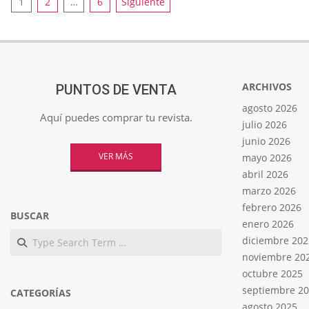
Paginación
1
2
…
6
Siguiente
de
entradas
ARCHIVOS
PUNTOS DE VENTA
agosto 2026
Aquí puedes comprar tu revista.
julio 2026
junio 2026
VER MÁS
mayo 2026
abril 2026
marzo 2026
febrero 2026
BUSCAR
enero 2026
Search
diciembre 202
noviembre 20
octubre 2025
septiembre 2
CATEGORÍAS
agosto 2025