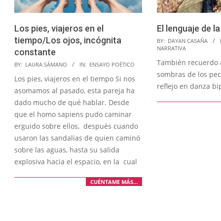
Los pies, viajeros en el
El lenguaje de la
tiempo/Los ojos, incógnita
2023-
BY:
DAYAN CASAÑA
NARRATIVA
constante
07-
También recuerdo a
2024-
14
BY:
LAURA SÁMANO
IN:
ENSAYO POÉTICO
sombras de los pec
01-
Los pies, viajeros en el tiempo Si nos
reflejo en danza bip
26
asomamos al pasado, esta pareja ha
dado mucho de qué hablar. Desde
que el homo sapiens pudo caminar
erguido sobre ellos, después cuando
usaron las sandalias de quien caminó
sobre las aguas, hasta su salida
explosiva hacia el espacio, en la cual
CUÉNTAME MÁS…