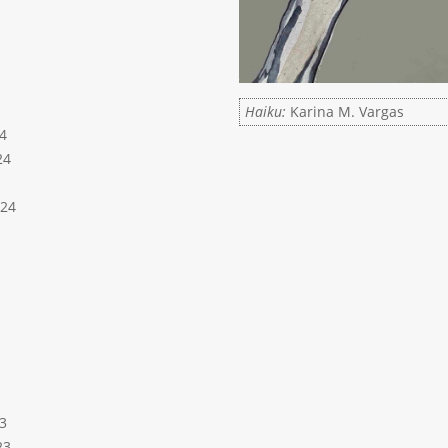
Haiku:
Karina M. Vargas
4
24
024
3
23