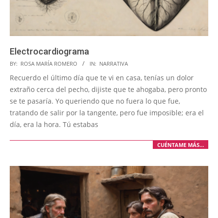
Electrocardiograma
2024-
BY:
ROSA MARÍA ROMERO
IN:
NARRATIVA
03-
Recuerdo el último día que te vi en casa, tenías un dolor
31
extraño cerca del pecho, dijiste que te ahogaba, pero pronto
se te pasaría. Yo queriendo que no fuera lo que fue,
tratando de salir por la tangente, pero fue imposible; era el
día, era la hora. Tú estabas
CUÉNTAME MÁS…