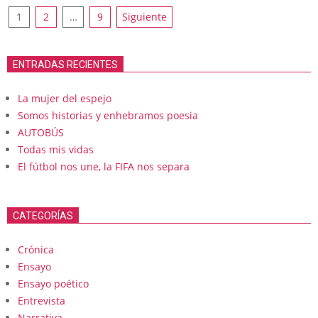
Paginación
1
2
…
9
Siguiente
de
entradas
ENTRADAS RECIENTES
La mujer del espejo
Somos historias y enhebramos poesia
AUTOBÚS
Todas mis vidas
El fútbol nos une, la FIFA nos separa
CATEGORÍAS
Crónica
Ensayo
Ensayo poético
Entrevista
Narrativa