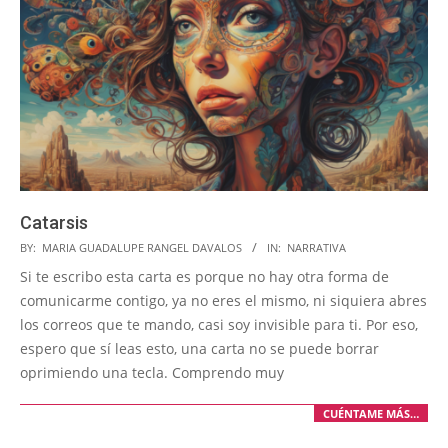
Catarsis
2024-
BY:
MARIA GUADALUPE RANGEL DAVALOS
IN:
NARRATIVA
03-
Si te escribo esta carta es porque no hay otra forma de
29
comunicarme contigo, ya no eres el mismo, ni siquiera abres
los correos que te mando, casi soy invisible para ti. Por eso,
espero que sí leas esto, una carta no se puede borrar
oprimiendo una tecla. Comprendo muy
CUÉNTAME MÁS…