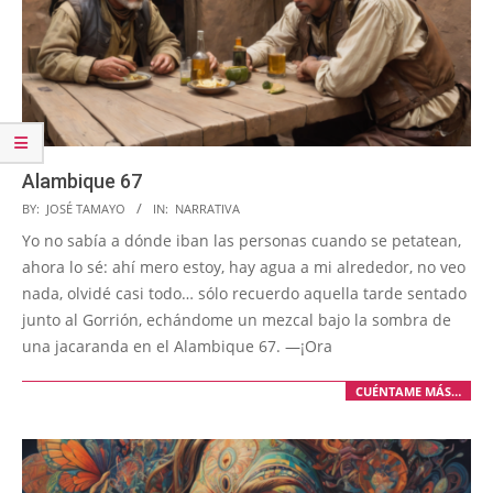
Alambique 67
2024-
BY:
JOSÉ TAMAYO
IN:
NARRATIVA
03-
Yo no sabía a dónde iban las personas cuando se petatean,
30
ahora lo sé: ahí mero estoy, hay agua a mi alrededor, no veo
nada, olvidé casi todo… sólo recuerdo aquella tarde sentado
junto al Gorrión, echándome un mezcal bajo la sombra de
una jacaranda en el Alambique 67. —¡Ora
CUÉNTAME MÁS…