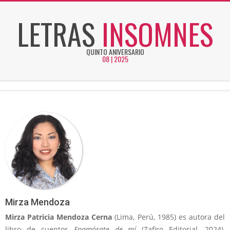
Skip
LETRAS
INSOMNES
to
content
QUINTO ANIVERSARIO
08 | 2025
Secondary
Navigation
Menu
Mirza Mendoza
Mirza Patricia Mendoza Cerna
(Lima, Perú, 1985) es autora del
libro de cuentos
Enamórate de mí
(Zafiro Editorial, 2024),