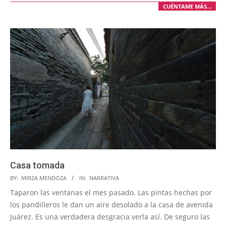
CUÉNTAME MÁS…
Casa tomada
2025-
BY:
MIRZA MENDOZA
IN:
NARRATIVA
06-
Taparon las ventanas el mes pasado. Las pintas hechas por
11
los pandilleros le dan un aire desolado a la casa de avenida
Juárez. Es una verdadera desgracia verla así. De seguro las