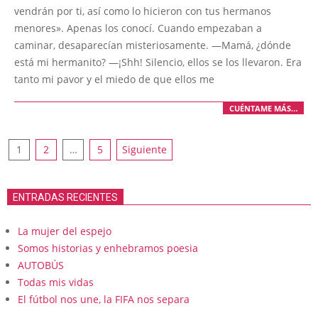
09
vendrán por ti, así como lo hicieron con tus hermanos
menores». Apenas los conocí. Cuando empezaban a
caminar, desaparecían misteriosamente. —Mamá, ¿dónde
está mi hermanito? —¡Shh! Silencio, ellos se los llevaron. Era
tanto mi pavor y el miedo de que ellos me
CUÉNTAME MÁS…
Paginación
1
2
…
5
Siguiente
de
entradas
ENTRADAS RECIENTES
La mujer del espejo
Somos historias y enhebramos poesia
AUTOBÚS
Todas mis vidas
El fútbol nos une, la FIFA nos separa