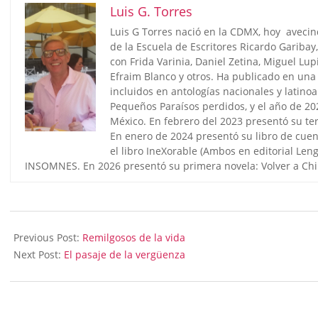
Luis G. Torres
Luis G Torres nació en la CDMX, hoy aveci
de la Escuela de Escritores Ricardo Garibay
con Frida Varinia, Daniel Zetina, Miguel Lu
Efraim Blanco y otros. Ha publicado en una 
incluidos en antologías nacionales y latino
Pequeños Paraísos perdidos, y el año de 202
México. En febrero del 2023 presentó su ter
En enero de 2024 presentó su libro de cuen
el libro IneXorable (Ambos en editorial Len
INSOMNES. En 2026 presentó su primera novela: Volver a Chilap
2023-
02-
Previous Post:
Remilgosos de la vida
18
Next Post:
El pasaje de la vergüenza