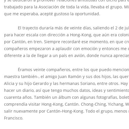
trabajado para la Asociación de toda la vida, llevaba el grupo. M
que me esperaba, acepté gustoso la oportunidad.
El trayecto duraría más de veinte días, saliendo el 2 de julio
para hacer escala con dirección a Hong-Kong, que aún era colonia
por Cantón, en tren. Siempre recordaré ese momento, en que cru
compañeros empezaron a aplaudir con emoción y entonces me di
diferente a la de llegar a un país en avión, donde nunca aprecia
Éramos veinte compañeros, entre los que puedo mencionar a 
maestra también-, el amigo Juan Ramón y sus dos hijos, las queri
Alicia y su hijo Gerardo y las hermanas Soriano, entre otros. Ha
hacer un diario, así que tengo muchos datos, ideas y sentimient
cuarenta años. También un álbum con algunas fotografías, boletos
comprendía visitar Hong-Kong, Cantón. Chong-Ching, Yichang, Wuha
salir nuevamente por Cantón-Hong-Kong. Todo el grupo, menos 
Francisco.