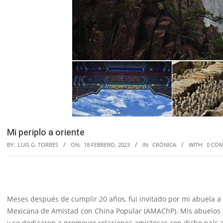
Mi periplo a oriente
BY:
LUIS G. TORRES
ON:
18 FEBRERO, 2023
IN:
CRÓNICA
WITH:
0 CO
Meses después de cumplir 20 años, fui invitado por mi abuela a 
Mexicana de Amistad con China Popular (AMAChP). Mis abuelos 
y se dedicaron a promover relaciones amistosas con dicho país e