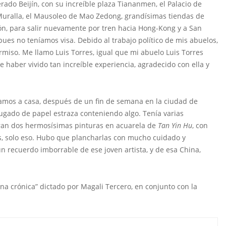
ado Beijín, con su increíble plaza Tiananmen, el Palacio de
Muralla, el Mausoleo de Mao Zedong, grandísimas tiendas de
tón, para salir nuevamente por tren hacia Hong-Kong y a San
es no teníamos visa. Debido al trabajo político de mis abuelos,
miso. Me llamo Luis Torres, igual que mi abuelo Luis Torres
e haber vivido tan increíble experiencia, agradecido con ella y
mos a casa, después de un fin de semana en la ciudad de
ugado de papel estraza conteniendo algo. Tenía varias
Eran dos hermosísimas pinturas en acuarela de
Tan Yin Hu
, con
otas, solo eso. Hubo que plancharlas con mucho cuidado y
 recuerdo imborrable de ese joven artista, y de esa China,
na crónica” dictado por Magali Tercero, en conjunto con la