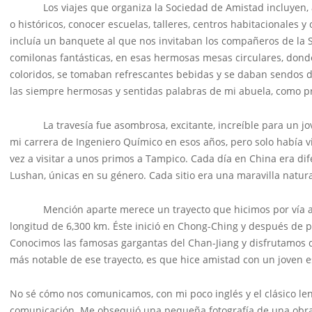
Los viajes que organiza la Sociedad de Amistad incluyen, adem
o históricos, conocer escuelas, talleres, centros habitacionales y
incluía un banquete al que nos invitaban los compañeros de la 
comilonas fantásticas, en esas hermosas mesas circulares, donde
coloridos, se tomaban refrescantes bebidas y se daban sendos di
las siempre hermosas y sentidas palabras de mi abuela, como p
La travesía fue asombrosa, excitante, increíble para un jov
mi carrera de Ingeniero Químico en esos años, pero solo había vi
vez a visitar a unos primos a Tampico. Cada día en China era di
Lushan, únicas en su género. Cada sitio era una maravilla natur
Mención aparte merece un trayecto que hicimos por vía acuáti
longitud de 6,300 km. Éste inició en Chong-Ching y después de 
Conocimos las famosas gargantas del Chan-Jiang y disfrutamos de
más notable de ese trayecto, es que hice amistad con un joven e
No sé cómo nos comunicamos, con mi poco inglés y el clásico len
comunicación. Me obsequió una pequeña fotografía de una obra d