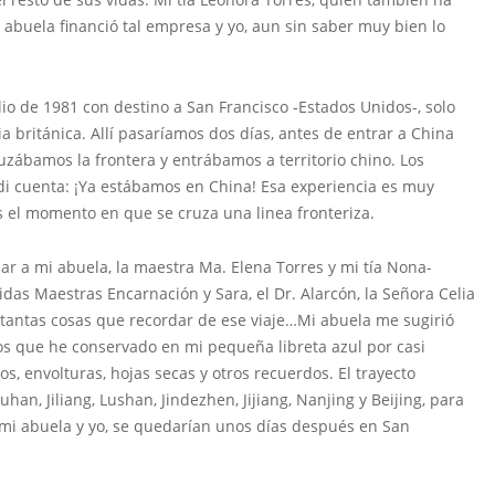
i abuela financió tal empresa y yo, aun sin saber muy bien lo
 de 1981 con destino a San Francisco -Estados Unidos-, solo
 británica. Allí pasaríamos dos días, antes de entrar a China
zábamos la frontera y entrábamos a territorio chino. Los
 cuenta: ¡Ya estábamos en China! Esa experiencia es muy
s el momento en que se cruza una linea fronteriza.
mi abuela, la maestra Ma. Elena Torres y mi tía Nona-
das Maestras Encarnación y Sara, el Dr. Alarcón, la Señora Celia
y tantas cosas que recordar de ese viaje…Mi abuela me sugirió
os que he conservado en mi pequeña libreta azul por casi
, envolturas, hojas secas y otros recuerdos. El trayecto
n, Jiliang, Lushan, Jindezhen, Jijiang, Nanjing y Beijing, para
mi abuela y yo, se quedarían unos días después en San