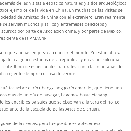
ás de las visitas a espacios naturales y sitios arqueológicos
 otros ejemplos de la vida en China. En muchas de las visitas se
Sociedad de Amistad de China con el extranjero. Eran realmente
 se servían muchos platillos y entremeses deliciosos y
scursos por parte de Asociación china, y por parte de México,
residenta de la AMAChP.
en que apenas empieza a conocer el mundo. Yo estudiaba ya
ajado a algunos estados de la república, y en avión, solo una
ferente, lleno de espectáculos naturales, como las montañas de
al con gente siempre curiosa de vernos.
ca sobre el río Chang-Jiang (o río amarillo), que tiene una
poco más de un día de navegar, llegamos hasta Yichang.
 los apacibles paisajes que se observan a la vera del río. Lo
studiante de la Escuela de Bellas Artes de Sichuan.
guaje de las señas, pero fue posible establecer esa
e él –que por supuesto conservo-, una niña que mira al cielo,