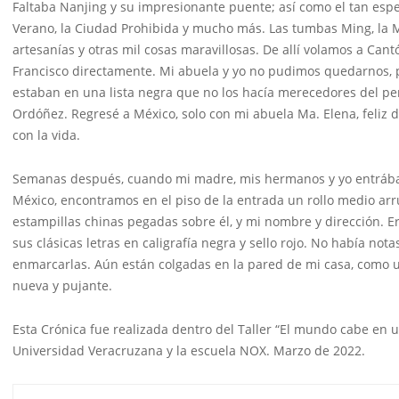
Faltaba Nanjing y su impresionante puente; así como el tan esper
Verano, la Ciudad Prohibida y mucho más. Las tumbas Ming, la 
artesanías y otras mil cosas maravillosas. De allí volamos a Can
Francisco directamente. Mi abuela y yo no pudimos quedarnos, pu
estaban en una lista negra que no los hacía merecedores del per
Ordóñez. Regresé a México, solo con mi abuela Ma. Elena, feliz d
con la vida.
Semanas después, cuando mi madre, mis hermanos y yo entrába
México, encontramos en el piso de la entrada un rollo medio arr
estampillas chinas pegadas sobre él, y mi nombre y dirección. 
sus clásicas letras en caligrafía negra y sello rojo. No había n
enmarcarlas. Aún están colgadas en la pared de mi casa, como un
nueva y pujante.
Esta Crónica fue realizada dentro del Taller “El mundo cabe en u
Universidad Veracruzana y la escuela NOX. Marzo de 2022.