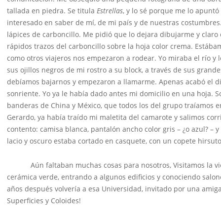
tallada en piedra. Se titula
Estrellas
, y lo sé porque me lo apuntó
interesado en saber de mí, de mi país y de nuestras costumbres
lápices de carboncillo. Me pidió que lo dejara dibujarme y clar
rápidos trazos del carboncillo sobre la hoja color crema. Estáb
como otros viajeros nos empezaron a rodear. Yo miraba el río y l
sus ojillos negros de mi rostro a su block, a través de sus gran
debíamos bajarnos y empezaron a llamarme. Apenas acabó el dibu
sonriente. Yo ya le había dado antes mi domicilio en una hoja. S
banderas de China y México, que todos los del grupo traíamos e
Gerardo, ya había traído mi maletita del camarote y salimos corri
contento: camisa blanca, pantalón ancho color gris – ¿o azul? – y 
lacio y oscuro estaba cortado en casquete, con un copete hirsuto
Aún faltaban muchas cosas para nosotros, Visitamos la vie
cerámica verde, entrando a algunos edificios y conociendo salone
años después volvería a esa Universidad, invitado por una amiga
Superficies y Coloides!