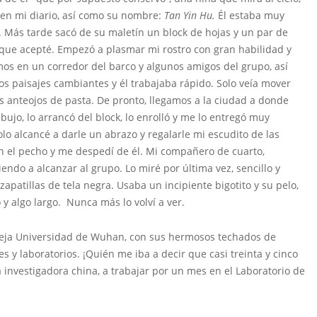
 en mi diario, así como su nombre:
Tan Yin Hu.
Él estaba muy
. Más tarde sacó de su maletín un block de hojas y un par de
o que acepté. Empezó a plasmar mi rostro con gran habilidad y
amos en un corredor del barco y algunos amigos del grupo, así
os paisajes cambiantes y él trabajaba rápido. Solo veía mover
des anteojos de pasta. De pronto, llegamos a la ciudad a donde
jo, lo arrancó del block, lo enrolló y me lo entregó muy
olo alcancé a darle un abrazo y regalarle mi escudito de las
n el pecho y me despedí de él. Mi compañero de cuarto,
endo a alcanzar al grupo. Lo miré por última vez, sencillo y
zapatillas de tela negra. Usaba un incipiente bigotito y su pelo,
 y algo largo. Nunca más lo volví a ver.
ja Universidad de Wuhan, con sus hermosos techados de
s y laboratorios. ¡Quién me iba a decir que casi treinta y cinco
 investigadora china, a trabajar por un mes en el Laboratorio de