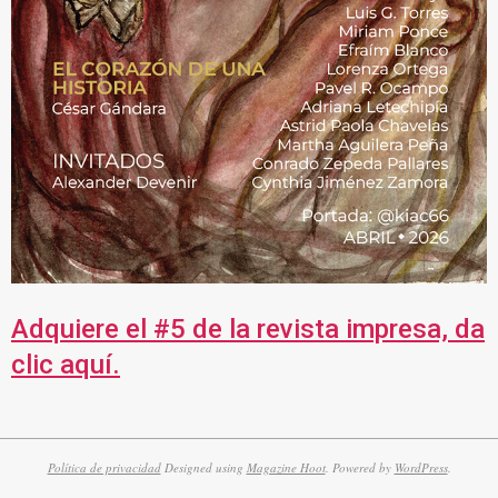
Adquiere el #5 de la revista impresa, da
clic aquí.
Política de privacidad
Designed using
Magazine Hoot
. Powered by
WordPress
.