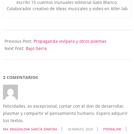
escribí 15 cuentos inusuales editorial Gato Blanco.
Colaborador creativo de Ideas musicales y video en Alter.lab
2024-
03-
Previous Post:
Propaganda vivípara y otros poemas
26
Next Post:
Bajo tierra
2 COMENTARIOS
Felicidades, es excepcional, contar con el don de desarrollar,
plasmar y compartir el pensamiento humano. Espero adquirir
tus textos.
MA. MAGDALENA GARCÍA ZAMORA
29 MARZO, 2024
PERMALINK