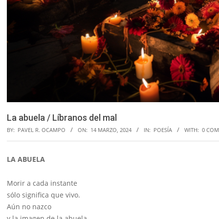
La abuela / Líbranos del mal
BY:
PAVEL R. OCAMPO
ON:
14 MARZO, 2024
IN:
POESÍA
WITH:
0 CO
LA ABUELA
Morir a cada instante
sólo significa que vivo.
Aún no nazco
y la imagen de la abuela