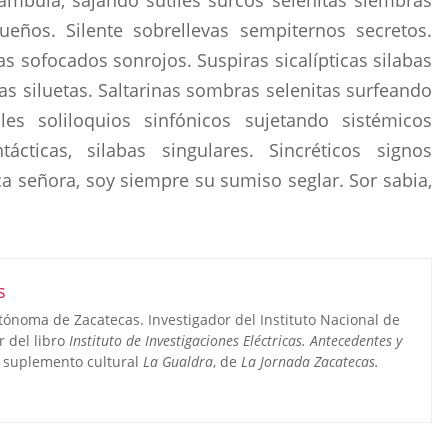
ámbula, sajando sutiles surcos selenitas siembras
ueños. Silente sobrellevas sempiternos secretos.
 sofocados sonrojos. Suspiras sicalípticas silabas
as siluetas. Saltarinas sombras selenitas surfeando
es soliloquios sinfónicos sujetando sistémicos
ácticas, silabas singulares. Sincréticos signos
ca señora, soy siempre su sumiso seglar. Sor sabia,
s
utónoma de Zacatecas. Investigador del Instituto Nacional de
r del libro
Instituto de Investigaciones Eléctricas. Antecedentes y
 suplemento cultural
La Gualdra
, de
La Jornada Zacatecas.