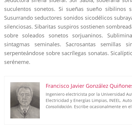
Seductora sirena sideral. Sor Sabia, soberana son
suculentos sonetos. Si sueñas sueño sibilinos s
Susurrando seductores sonidos sicodélicos subrayas
silenciosas. Sibaritas suspiros sostienen sombread
sobre soleados sonetos sorjuaninos. Subliminal
sintagmas seminales. Sacrosantas semillas sint
serpenteándose sobre sacrílegas sonatas. Sicalípti
seréneme.
Francisco Javier González Quiñone
Ingeniero electricista por la Universidad A
Electricidad y Energías Limpias, INEEL. Auto
Consolidación.
Escribe ocasionalmente en el