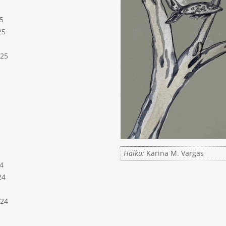
5
25
025
Haiku:
Karina M. Vargas
4
24
024