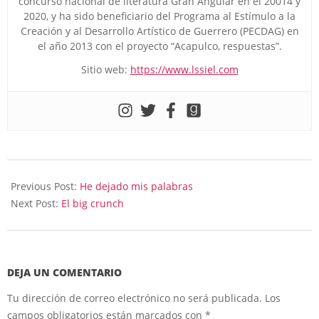
concurso nacional de literatura Gran Angular en el 20014 y
2020, y ha sido beneficiario del Programa al Estímulo a la
Creación y al Desarrollo Artístico de Guerrero (PECDAG) en
el año 2013 con el proyecto “Acapulco, respuestas”.
Sitio web:
https://www.lssiel.com
2025-
07-
Previous Post:
He dejado mis palabras
17
Next Post:
El big crunch
DEJA UN COMENTARIO
Tu dirección de correo electrónico no será publicada.
Los
campos obligatorios están marcados con
*