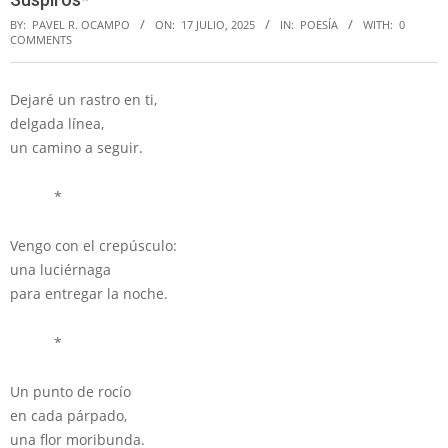
BY:
PAVEL R. OCAMPO
ON:
17 JULIO, 2025
IN:
POESÍA
WITH:
0
COMMENTS
Dejaré un rastro en ti,
delgada línea,
un camino a seguir.
*
Vengo con el crepúsculo:
una luciérnaga
para entregar la noche.
*
Un punto de rocío
en cada párpado,
una flor moribunda.