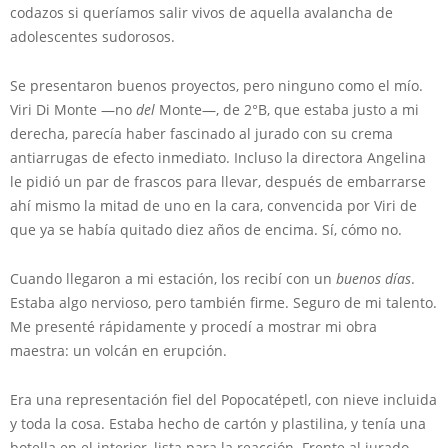
codazos si queríamos salir vivos de aquella avalancha de
adolescentes sudorosos.
Se presentaron buenos proyectos, pero ninguno como el mío.
Viri Di Monte —no
del
Monte—, de 2°B, que estaba justo a mi
derecha, parecía haber fascinado al jurado con su crema
antiarrugas de efecto inmediato. Incluso la directora Angelina
le pidió un par de frascos para llevar, después de embarrarse
ahí mismo la mitad de uno en la cara, convencida por Viri de
que ya se había quitado diez años de encima. Sí, cómo no.
Cuando llegaron a mi estación, los recibí con un
buenos días
.
Estaba algo nervioso, pero también firme. Seguro de mi talento.
Me presenté rápidamente y procedí a mostrar mi obra
maestra: un volcán en erupción.
Era una representación fiel del Popocatépetl, con nieve incluida
y toda la cosa. Estaba hecho de cartón y plastilina, y tenía una
botella en el interior, lista para la reacción. Frente al jurado,