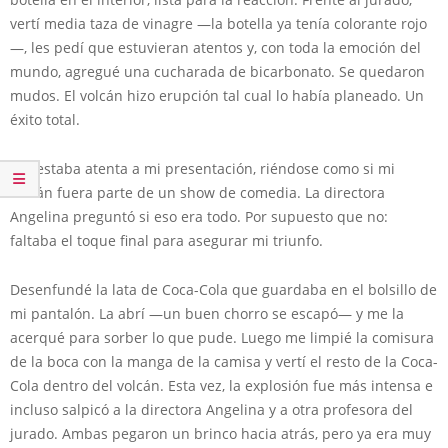
vertí media taza de vinagre —la botella ya tenía colorante rojo
—, les pedí que estuvieran atentos y, con toda la emoción del
mundo, agregué una cucharada de bicarbonato. Se quedaron
mudos. El volcán hizo erupción tal cual lo había planeado. Un
éxito total.
Viri estaba atenta a mi presentación, riéndose como si mi
volcán fuera parte de un show de comedia. La directora
Angelina preguntó si eso era todo. Por supuesto que no:
faltaba el toque final para asegurar mi triunfo.
Desenfundé la lata de Coca-Cola que guardaba en el bolsillo de
mi pantalón. La abrí —un buen chorro se escapó— y me la
acerqué para sorber lo que pude. Luego me limpié la comisura
de la boca con la manga de la camisa y vertí el resto de la Coca-
Cola dentro del volcán. Esta vez, la explosión fue más intensa e
incluso salpicó a la directora Angelina y a otra profesora del
jurado. Ambas pegaron un brinco hacia atrás, pero ya era muy