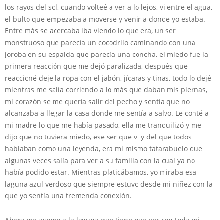
los rayos del sol, cuando volteé a ver a lo lejos, vi entre el agua,
el bulto que empezaba a moverse y venir a donde yo estaba.
Entre más se acercaba iba viendo lo que era, un ser
monstruoso que parecía un cocodrilo caminando con una
joroba en su espalda que parecía una concha, el miedo fue la
primera reacción que me dejó paralizada, después que
reaccioné deje la ropa con el jabón, jícaras y tinas, todo lo dejé
mientras me salía corriendo a lo más que daban mis piernas,
mi corazón se me quería salir del pecho y sentía que no
alcanzaba a llegar la casa donde me sentía a salvo. Le conté a
mi madre lo que me había pasado, ella me tranquilizó y me
dijo que no tuviera miedo, ese ser que vi y del que todos
hablaban como una leyenda, era mi mismo tatarabuelo que
algunas veces salía para ver a su familia con la cual ya no
había podido estar. Mientras platicábamos, yo miraba esa
laguna azul verdoso que siempre estuvo desde mi niñez con la
que yo sentía una tremenda conexión.
Ahora me asomo a la laguna que tiene que ver con toda mi