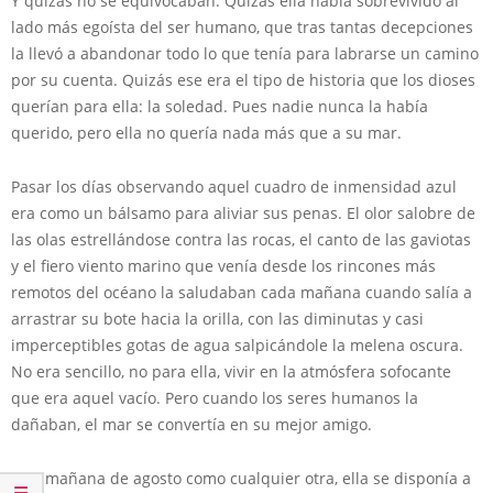
Y quizás no se equivocaban. Quizás ella había sobrevivido al
lado más egoísta del ser humano, que tras tantas decepciones
la llevó a abandonar todo lo que tenía para labrarse un camino
por su cuenta. Quizás ese era el tipo de historia que los dioses
querían para ella: la soledad. Pues nadie nunca la había
querido, pero ella no quería nada más que a su mar.
Pasar los días observando aquel cuadro de inmensidad azul
era como un bálsamo para aliviar sus penas. El olor salobre de
las olas estrellándose contra las rocas, el canto de las gaviotas
y el fiero viento marino que venía desde los rincones más
remotos del océano la saludaban cada mañana cuando salía a
arrastrar su bote hacia la orilla, con las diminutas y casi
imperceptibles gotas de agua salpicándole la melena oscura.
No era sencillo, no para ella, vivir en la atmósfera sofocante
que era aquel vacío. Pero cuando los seres humanos la
dañaban, el mar se convertía en su mejor amigo.
Una mañana de agosto como cualquier otra, ella se disponía a