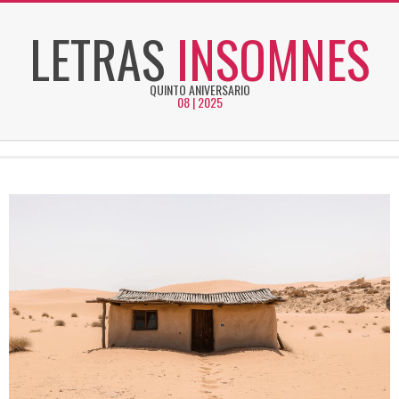
Skip
LETRAS
INSOMNES
to
content
QUINTO ANIVERSARIO
08 | 2025
Secondary
Navigation
Menu