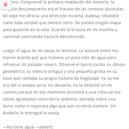
en vano. Comprendí la primera revelación del desierto: la
brújula descompuesta era el fracaso de las certezas absolutas.
Mi viaje me ofrecía una dirección incierta, dudosa, rebatible
como toda verdad que merece serlo. No existía ningún mapa
para guiarme en la vida. Guardé la brújula en mi mochila y
continué caminando hacia lo desconocido.
Luego, el agua de mi vasija se terminó. La sostuve entre mis
manos orando por que hubiera un poco más de agua para
refrescar mi paladar reseco. Observé el barro cocido, su dibujo
geométrico, su silencio antiguo y una pequeña grieta en su
base que contaba su propia historia de fragilidad. Ya no me
era útil si estaba vacía, no obstante, no la deseché en mi
camino porque en ese momento encontré a una niña con los
labios agrietados como tierra sedienta, sentada sobre una
duna, como si esperara algo que aún no tenía nombre. Sin
dudarlo, le entregué la vasija.
—No tiene agua —advertí.