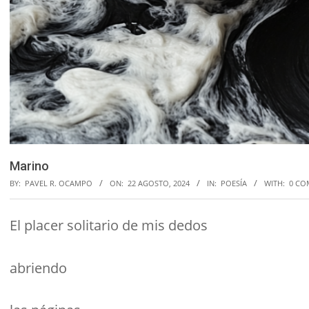
Marino
BY:
PAVEL R. OCAMPO
ON:
22 AGOSTO, 2024
IN:
POESÍA
WITH:
0 CO
El placer solitario de mis dedos
abriendo