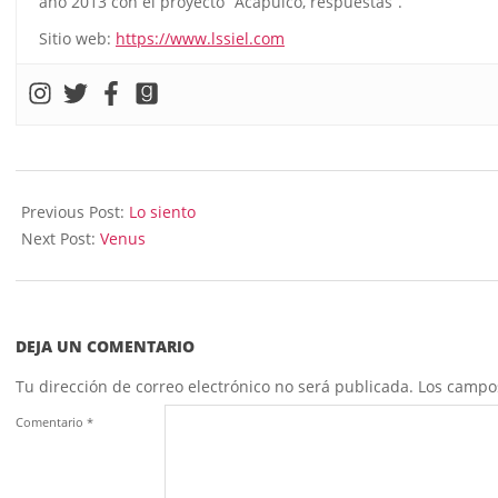
año 2013 con el proyecto “Acapulco, respuestas”.
Sitio web:
https://www.lssiel.com
2024-
08-
Previous Post:
Lo siento
22
Next Post:
Venus
DEJA UN COMENTARIO
Tu dirección de correo electrónico no será publicada.
Los campo
Comentario
*