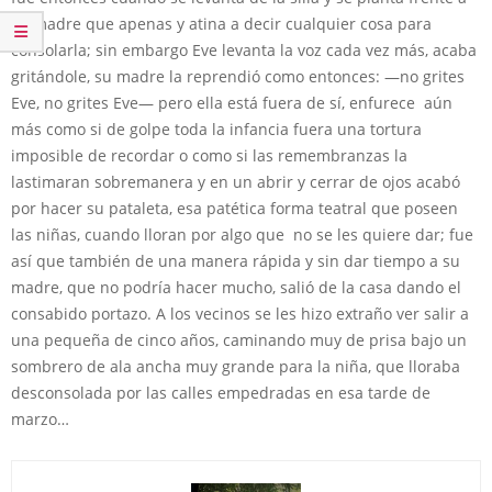
su madre que apenas y atina a decir cualquier cosa para
consolarla; sin embargo Eve levanta la voz cada vez más, acaba
gritándole, su madre la reprendió como entonces: —no grites
Eve, no grites Eve— pero ella está fuera de sí, enfurece aún
más como si de golpe toda la infancia fuera una tortura
imposible de recordar o como si las remembranzas la
lastimaran sobremanera y en un abrir y cerrar de ojos acabó
por hacer su pataleta, esa patética forma teatral que poseen
las niñas, cuando lloran por algo que no se les quiere dar; fue
así que también de una manera rápida y sin dar tiempo a su
madre, que no podría hacer mucho, salió de la casa dando el
consabido portazo. A los vecinos se les hizo extraño ver salir a
una pequeña de cinco años, caminando muy de prisa bajo un
sombrero de ala ancha muy grande para la niña, que lloraba
desconsolada por las calles empedradas en esa tarde de
marzo…