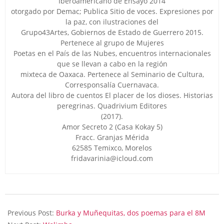
Iberoamericano de Ensayo 2014
otorgado por Demac; Publica Sitio de voces. Expresiones por
la paz, con ilustraciones del
Grupo43Artes, Gobiernos de Estado de Guerrero 2015.
Pertenece al grupo de Mujeres
Poetas en el País de las Nubes, encuentros internacionales
que se llevan a cabo en la región
mixteca de Oaxaca. Pertenece al Seminario de Cultura,
Corresponsalía Cuernavaca.
Autora del libro de cuentos El placer de los dioses. Historias
peregrinas. Quadrivium Editores
(2017).
Amor Secreto 2 (Casa Kokay 5)
Fracc. Granjas Mérida
62585 Temixco, Morelos
fridavarinia@icloud.com
2024-
03-
Previous Post:
Burka y Muñequitas, dos poemas para el 8M
08