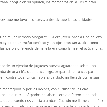
taba, porque en su opinión, los momentos en la Tierra eran
ses que me tuvo a su cargo, antes de que las autoridades
 una mujer llamada Margaret. Ella era joven, poseía una belleza
o recogido en un moño perfecto y sus ojos eran tan azules como
 pero a diferencia de mí, ella era como la miel, el azúcar y las
uz donde un ejército de juguetes nuevos aguardaba sobre una
 tumba de una niña que nunca llegó, preparada entonces para
ien, contra toda lógica, había aguardado mi llegada con ansias.
n mantequilla, y por las noches, con el rubor de las olas
os hasta que mis párpados pesaban. Pero a diferencia de todas
sta que el sueño nos vencía a ambas. Cuando me llamó «mi niña»
a una verdad profunda que se anidó en mi pecho y conectó con su