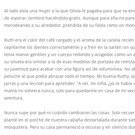
Al lado vivía una mujer a la que Olivia le pagaba para que se e
de esperar, terminó haciéndolo gratis. Aunque para ella no par
merodeando a su alrededor, prendida de su falda como un mon
Ruth era el color del café cargado y el aroma de la canela reci
cepillarme los dientes correctamente y a freír en la sartén sin q
tenía manos gentiles y un cuerpo redondo y acogedor como un 
su silueta era similar a la de esas modelos de portada de revi
su juventud para acabar con una figura así de voluminosa. No o
peluche al que podía abrazar todo el tiempo. Mi buena Ruthy, q
jarras y una lección para aprender: “A ver, mi niña, ¿ya te habí
mamá no volviera nunca, solo para quedarme en casa de mi vec
aventura.
Nunca supe por qué ni cuándo cambiaron las cosas. Solo recue
planté en el porche de nuestra cabaña destartalada durante siet
mosquitera. Pero su casa permaneció a oscuras y en silencio d