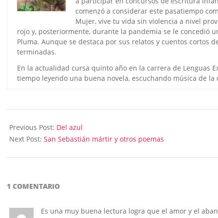
a participar en concursos de escritura infa
comenzó a considerar este pasatiempo como 
Mujer, vive tu vida sin violencia a nivel pr
rojo y, posteriormente, durante la pandemia se le concedió una
Pluma. Aunque se destaca por sus relatos y cuentos cortos d
terminadas.
En la actualidad cursa quinto año en la carrera de Lenguas E
tiempo leyendo una buena novela, escuchando música de la d
2026-
05-
Previous Post:
Del azul
10
Next Post:
San Sebastián mártir y otros poemas
1 COMENTARIO
Es una muy buena lectura logra que el amor y el aband