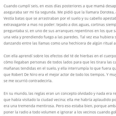
Cuando cumplí seis, en esos días posteriores a que mamá desapa
aseguraba ser mi tía segunda. Me pidió que la llamara Dorotea
Vestía batas que se arrastraban por el suelo y su cabello apestab
extravagante a mas no poder: tejado a dos aguas, cortinas siem
preguntaba si, en uno de sus arranques repentinos en los que s
una vela y prendiendo fuego a las paredes. Tal vez esa hubiera 
danzando entre las llamas como una hechicera de algún ritual a
Con ella aprendí sobre los efectos del té de hierbas en el cuer
cómo llegaban personas de todos lados para que les tirara las ca
mañanas tendidas en el suelo, y ella interrumpía lo que fuera qu
que Robert De Niro era el mejor actor de todo los tiempos. Y m
se me ocurrió contradecirla.
En su mundo, las reglas eran un concepto olvidado y nada era r
que había visitado la ciudad vecina; ella me habría aplaudido p
era una tremenda mentirosa. Pero eso estaba bien, porque ambas 
poner la radio a todo volumen e ignorar a los vecinos cuando go