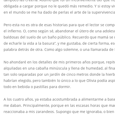
obligada a cargar porque no le quedó más remedio. Y si estoy vi
en el mundo se me ha dado de perlas el arte de la supervivencia
Pero esta no es otra de esas historias para que el lector se com
el infierno. O, como según sé, abandonar el útero de una adoles
baldosas del suelo de un baño público. Recuerdo que mamá se re
de echarle la vida a la basura”, y me gustaba, de cierta forma, 
palabra detrás de otra. Como algo solemne, o una llamarada de 
No ahondaré en los detalles de mis primeros años porque, repito,
alquiladas en una cabaña minúscula y llena de humedad, al fina
tan solo separadas por un jardín de cinco metros donde la hierba
habrían elegido, pero también lo único a lo que Olivia podía as
todo en bebida o pastillas para dormir.
A los cuatro años, ya estaba acostumbrada a alimentarme a base
me daban. Principalmente, porque en las escasas horas que ma
reaccionaba a mis zarandeos. Supongo que me ignoraba, o bien