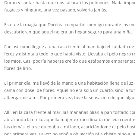
Duran y cantar hasta que nos fallaran los pulmones. Nada impor
fugaces y ninguno, una vez pasado, volvería jamás.
Esa fue la magia que Dorotea compartió conmigo durante los me
descubrieran que aquel no era un hogar seguro para una niña.
Fue así como llegué a una casa frente al mar, bajo el cuidado de
feroz y distinta a todo lo que había visto. Llevaba el pelo negr
los míos. Casi podría haberse creído que estábamos emparentadas,
flores de lirio.
El primer día, me llevó de la mano a una habitación llena de l
cama con dosel de flores. Aquel no era solo un cuarto, sino la
albergarme a mí. Por primera vez, tuve la sensación de que algu
Allí, en la casa frente al mar, las mañanas olían a pan tostado co
abrazando la orilla, aquella mujer extraordinaria me leía cuent
las demás, ella se quedaba a mi lado, acariciándome el pelo ha
por primera vez, su voz no sonó a obligación ni a chiste, sino 