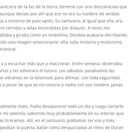
reciera de la faz de la tierra, terminé con una desconocida que
, aunque decían por ahí que ese no era su nombre de verdad.
a a incienso de palo santo. Su santuario, al igual que ella, era
pre corridas y velas encendidas por doquier. A veces me
altaba y giraba como un torbellino, Dorotea acabaría derribando
sido una imagen emocionante: ella, toda misterio y misticismo,
ncestral.
po y a escuchar más que a reaccionar. Entre semana, observaba
rtas y les adivinara el futuro. Los sábados, pasábamos las
e viéramos en la televisión para afirmar, con toda seguridad,
uy a pesar de que yo no conocía a nadie con ese nombre, jamás
ealmente malo. Podía desaparecer todo un día y luego contarle
or mi valentía, sabiendo muy probablemente en su interior que
lo éramos. Allí, en el santuario, podíamos ser eso y más:
lpeaban la puerta, bailar como desquiciadas al ritmo de Duran