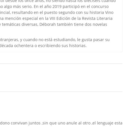
ntil desde los once años, no siendo hasta los dieciséis cuando
algo más serio. En el año 2019 participó en el concurso
ovincial, resultando en el puesto segundo con su historia Vino
 mención especial en la VIII Edición de la Revista Literaria
e temáticas diversas, Déborah también tiene dos novelas
xtranjeras, y cuando no está estudiando, le gusta pasar su
écada ochentera o escribiendo sus historias.
ono convivan juntos ,sin que uno anule al otro ,el lenguaje esta