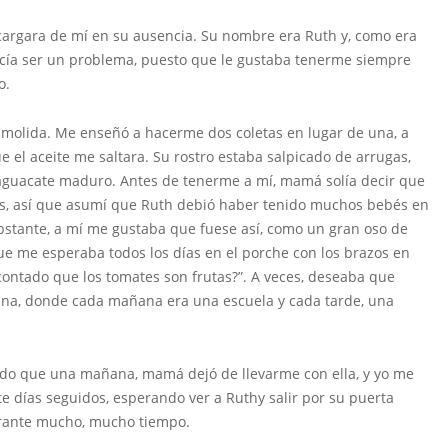
ncargara de mí en su ausencia. Su nombre era Ruth y, como era
ecía ser un problema, puesto que le gustaba tenerme siempre
o.
én molida. Me enseñó a hacerme dos coletas en lugar de una, a
ue el aceite me saltara. Su rostro estaba salpicado de arrugas,
aguacate maduro. Antes de tenerme a mí, mamá solía decir que
stas, así que asumí que Ruth debió haber tenido muchos bebés en
bstante, a mí me gustaba que fuese así, como un gran oso de
ue me esperaba todos los días en el porche con los brazos en
a contado que los tomates son frutas?”. A veces, deseaba que
ina, donde cada mañana era una escuela y cada tarde, una
rdo que una mañana, mamá dejó de llevarme con ella, y yo me
e días seguidos, esperando ver a Ruthy salir por su puerta
urante mucho, mucho tiempo.