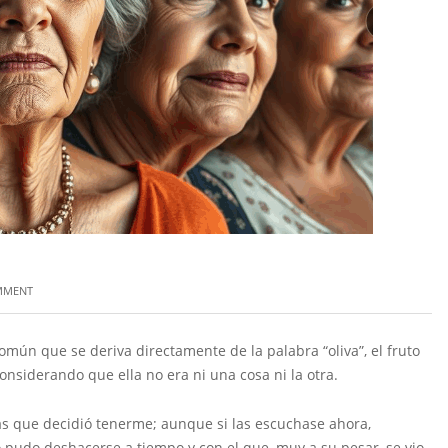
MMENT
mún que se deriva directamente de la palabra “oliva”, el fruto
considerando que ella no era ni una cosa ni la otra.
s que decidió tenerme; aunque si las escuchase ahora,
 pudo deshacerse a tiempo y con el que, muy a su pesar, se vio