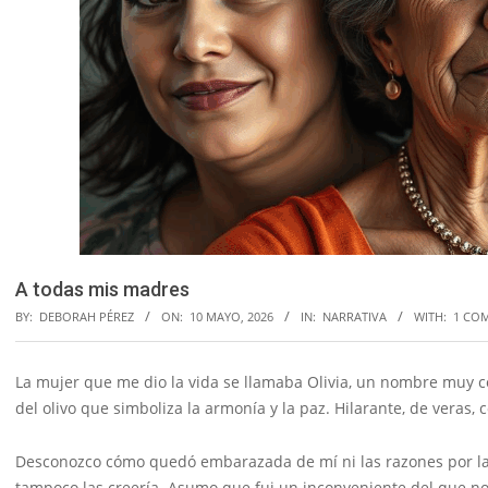
A todas mis madres
BY:
DEBORAH PÉREZ
ON:
10 MAYO, 2026
IN:
NARRATIVA
WITH:
1 CO
La mujer que me dio la vida se llamaba Olivia, un nombre muy co
del olivo que simboliza la armonía y la paz. Hilarante, de veras, 
Desconozco cómo quedó embarazada de mí ni las razones por la
tampoco las creería. Asumo que fui un inconveniente del que no