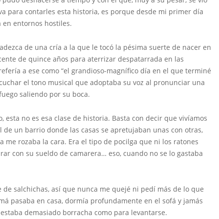
va para contarles esta historia, es porque desde mi primer día
 en entornos hostiles.
padezca de una cría a la que le tocó la pésima suerte de nacer en
cente de quince años para aterrizar despatarrada en las
fería a ese como “el grandioso-magnífico día en el que terminé
escuchar el tono musical que adoptaba su voz al pronunciar una
fuego saliendo por su boca.
 esta no es esa clase de historia. Basta con decir que vivíamos
l de un barrio donde las casas se apretujaban unas con otras,
 me rozaba la cara. Era el tipo de pocilga que ni los ratones
pirar con su sueldo de camarera… eso, cuando no se lo gastaba
 de salchichas, así que nunca me quejé ni pedí más de lo que
má pasaba en casa, dormía profundamente en el sofá y jamás
 estaba demasiado borracha como para levantarse.