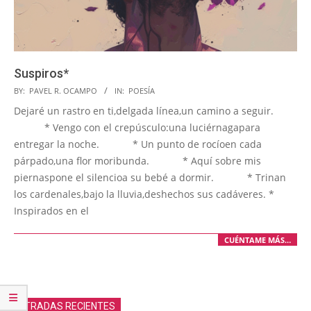
Suspiros*
2025-
BY:
PAVEL R. OCAMPO
IN:
POESÍA
07-
Dejaré un rastro en ti,delgada línea,un camino a seguir.
17
* Vengo con el crepúsculo:una luciérnagapara
entregar la noche. * Un punto de rocíoen cada
párpado,una flor moribunda. * Aquí sobre mis
piernaspone el silencioa su bebé a dormir. * Trinan
los cardenales,bajo la lluvia,deshechos sus cadáveres. *
Inspirados en el
CUÉNTAME MÁS…
ENTRADAS RECIENTES