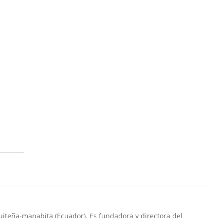
quiteña-manabita (Ecuador). Es fundadora y directora del