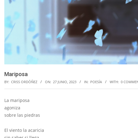
Mariposa
BY:
CRISS ORDÓÑEZ
ON:
27 JUNIO, 2023
IN:
POESÍA
WITH:
0 COMME
La mariposa
agoniza
sobre las piedras
El viento la acaricia
sin saber si llega