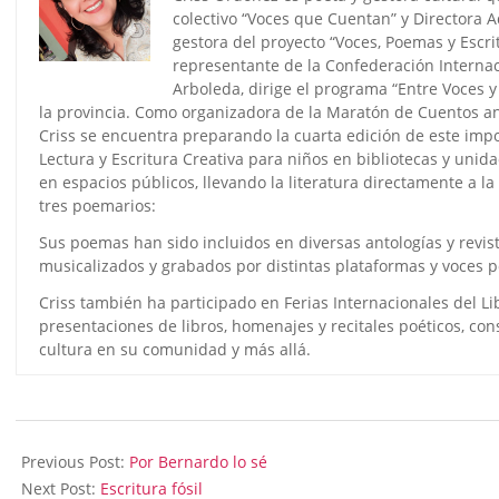
colectivo “Voces que Cuentan” y Directora A
gestora del proyecto “Voces, Poemas y Escr
representante de la Confederación Internaci
Arboleda, dirige el programa “Entre Voces y
la provincia. Como organizadora de la Maratón de Cuentos a
Criss se encuentra preparando la cuarta edición de este impor
Lectura y Escritura Creativa para niños en bibliotecas y unid
en espacios públicos, llevando la literatura directamente a l
tres poemarios:
Sus poemas han sido incluidos en diversas antologías y revis
musicalizados y grabados por distintas plataformas y voces p
Criss también ha participado en Ferias Internacionales del Li
presentaciones de libros, homenajes y recitales poéticos, con
cultura en su comunidad y más allá.
2023-
06-
Previous Post:
Por Bernardo lo sé
27
Next Post:
Escritura fósil