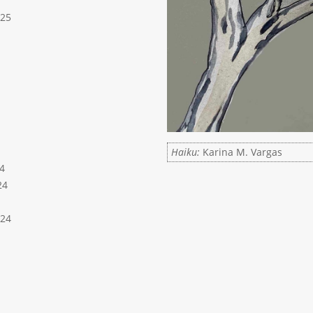
025
Haiku:
Karina M. Vargas
4
24
024