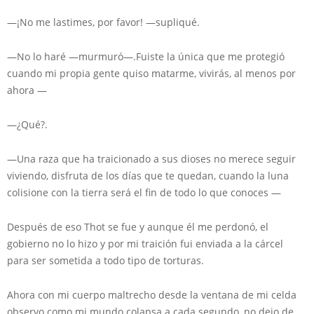
—¡No me lastimes, por favor! —supliqué.
—No lo haré —murmuró—.Fuiste la única que me protegió
cuando mi propia gente quiso matarme, vivirás, al menos por
ahora —
—¿Qué?.
—Una raza que ha traicionado a sus dioses no merece seguir
viviendo, disfruta de los días que te quedan, cuando la luna
colisione con la tierra será el fin de todo lo que conoces —
Después de eso Thot se fue y aunque él me perdonó, el
gobierno no lo hizo y por mi traición fui enviada a la cárcel
para ser sometida a todo tipo de torturas.
Ahora con mi cuerpo maltrecho desde la ventana de mi celda
observo como mi mundo colapsa a cada segundo, no dejo de