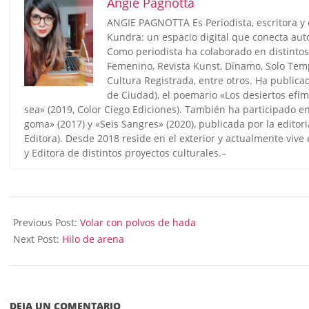
Angie Pagnotta
ANGIE PAGNOTTA Es Periodista, escritora y 
Kundra: un espacio digital que conecta aut
Como periodista ha colaborado en distintos 
Femenino, Revista Kunst, Dínamo, Solo Temp
Cultura Registrada, entre otros. Ha publica
de Ciudad), el poemario «Los desiertos efí
sea» (2019, Color Ciego Ediciones). También ha participado en
goma» (2017) y «Seis Sangres» (2020), publicada por la editori
Editora). Desde 2018 reside en el exterior y actualmente vi
y Editora de distintos proyectos culturales.–
2023-
03-
Previous Post:
Volar con polvos de hada
13
Next Post:
Hilo de arena
DEJA UN COMENTARIO