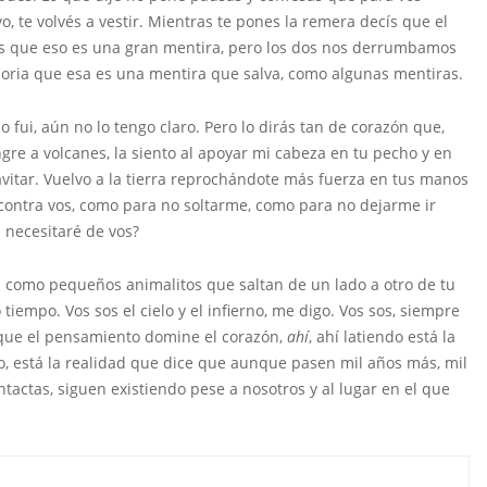
 te volvés a vestir. Mientras te pones la remera decís que el
os que eso es una gran mentira, pero los dos nos derrumbamos
ria que esa es una mentira que salva, como algunas mentiras.
, aún no lo tengo claro. Pero lo dirás tan de corazón que,
re a volcanes, la siento al apoyar mi cabeza en tu pecho y en
avitar. Vuelvo a la tierra reprochándote más fuerza en tus manos
contra vos, como para no soltarme, como para no dejarme ir
 necesitaré de vos?
mo pequeños animalitos que saltan de un lado a otro de tu
o tiempo. Vos sos el cielo y el infierno, me digo. Vos sos, siempre
 que el pensamiento domine el corazón,
ahí
, ahí latiendo está la
, está la realidad que dice que aunque pasen mil años más, mil
tactas, siguen existiendo pese a nosotros y al lugar en el que