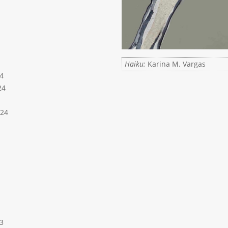
Haiku:
Karina M. Vargas
4
24
024
3