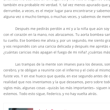
también era probable mi verdad. Y, tal vez menos apurado que yo,
derrumbe, a veces, es el mejor lugar para encontrarse y sabem
alguna vez o mucho tiempo, o muchas veces, y sabemos de memo
Después me pedirás perdón a mí y a la niña que aún soy o fui
con el corazón en la mano, nos abrazamos. Tu aorta bombea sang
tu cuello. Ese bombeo me alivia y, por un segundo, me siento gr
y vos respondés con una caricia delicada y después me apretás 
¿cuántas caricias más apagan el fuego de mi niña? ¿cuántas más
Las trampas de la mente son imanes para los deseos, son co
cerebro, y te obligan a reunirte con el infierno y el cielo al mism
fuiste vos. Y en ese hueco que queda, en ese segundo antes de
realidad que nos inventamos y la que deseamos, pero sobre todo
siglos más, algunas cosas –quizás las más importantes– siguen in
estemos. Todo esto sigue, Federico, y no hay vuelta atrás.