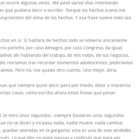
a que ocurre algunas veces. Me pasé varios días intentando
mas que pudiera decir o escribir. Porque los hechos (como me
sprovistos del alma de los hechos. Y esa frase vuelve todo tan
 en sí. Si hablara de hechos todo se volvería únicamente
rio porteño, por caso Almagro, por caso Congreso, da igual.
íamos ahí hablando del trabajo, de mis notas, de tus negocios,
ido, reiríamos tras recordar momentos adolescentes, pediríamos
s vemos
. Pero no, nos queda otro cuento. Uno mejor, diría.
s que siempre quise decir pero por miedo, dolor o inocencia
iertas cosas, como escribo ahora estas líneas que pesan
hol, te miro unos segundos –siempre bastaron unos segundos
 que no se dicen y no pasa nada, nadie muere, nada cambia:
n, quedan atoradas en la garganta: esta es una de
esas
verdades
.
ués. Lo que dije no pone pausas y confesás que para vos