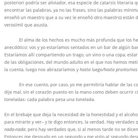
posteriori podría ser aliviador, esa especie de catarsis literari
encontrar las palabras, ya no las frases, sino las palabras míni
enseñó un maestro que a su vez le enseñó otro maestro) están de
verosímil que asusta.
El alma de los hechos es mucho más profunda que los hechos
anecdótico: vos y yo estaríamos sentados en un bar de algún bar
Estaríamos allí compartiendo un trago, un vino o una copa, estar
de las obligaciones, del mundo adulto en el que nos hemos met
la cuenta, luego nos abrazaríamos y
hasta luego/hasta pronto/no
En ese cuento, por caso, yo me permitiría hablar de las cosa
dije mal, sin el corazón puesto en la mano como deben ocurrir c
toneladas: cada palabra pesa una tonelada.
En el brebaje que deja la necesidad de la honestidad y el alco
para mirarte y ver– y te digo entonces, la verdad. Hay verdades
nada
-nada
; pero hay verdades que, si al menos tarde no se dice
Entonces me desnudo en un segundo y me visto al segundo desp