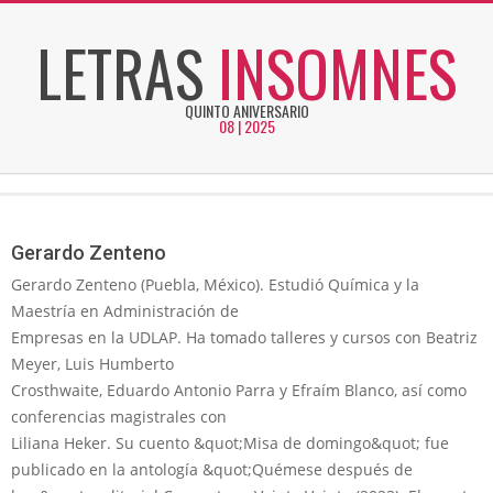
Skip
LETRAS
INSOMNES
to
content
QUINTO ANIVERSARIO
08 | 2025
Secondary
Navigation
Menu
Gerardo Zenteno
Gerardo Zenteno (Puebla, México). Estudió Química y la
Maestría en Administración de
Empresas en la UDLAP. Ha tomado talleres y cursos con Beatriz
Meyer, Luis Humberto
Crosthwaite, Eduardo Antonio Parra y Efraím Blanco, así como
conferencias magistrales con
Liliana Heker. Su cuento &quot;Misa de domingo&quot; fue
publicado en la antología &quot;Quémese después de