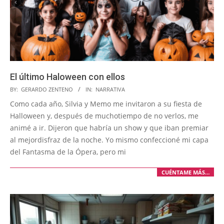
El último Haloween con ellos
2025-
BY:
GERARDO ZENTENO
IN:
NARRATIVA
12-
Como cada año, Silvia y Memo me invitaron a su fiesta de
09
Halloween y, después de muchotiempo de no verlos, me
animé a ir. Dijeron que habría un show y que iban premiar
al mejordisfraz de la noche. Yo mismo confeccioné mi capa
del Fantasma de la Ópera, pero mi
CUÉNTAME MÁS…