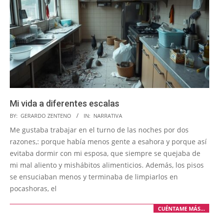
Mi vida a diferentes escalas
2025-
BY:
GERARDO ZENTENO
IN:
NARRATIVA
10-
Me gustaba trabajar en el turno de las noches por dos
03
razones,: porque había menos gente a esahora y porque así
evitaba dormir con mi esposa, que siempre se quejaba de
mi mal aliento y mishábitos alimenticios. Además, los pisos
se ensuciaban menos y terminaba de limpiarlos en
pocashoras, el
CUÉNTAME MÁS…