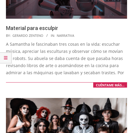
Material para esculpir
2026-
BY:
GERARDO ZENTENO
IN:
NARRATIVA
04-
A Samantha le fascinaban tres cosas en la vida: escuchar
29
música, apreciar las esculturas y observar cómo se movían
los robots. Su abuela se daba cuenta de que pasaba horas
revisando libros de arte o asomándose en la cocina para
admirar a las máquinas que lavaban y secaban trastes. Por
CUÉNTAME MÁS…