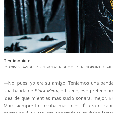
Testimonium
BY:
CÓRVIDO RAMÍREZ
ON:
20 NOVIEMBRE, 2023
IN:
NARRATIVA
WITH
—No, pues, yo era su amigo. Teníamos una banda, 
una banda de
Black Metal
, o bueno, eso pretendía
idea de que mientras más sucio sonara, mejor. É
Maik siempre lo llevaba más lejos. Él era el can