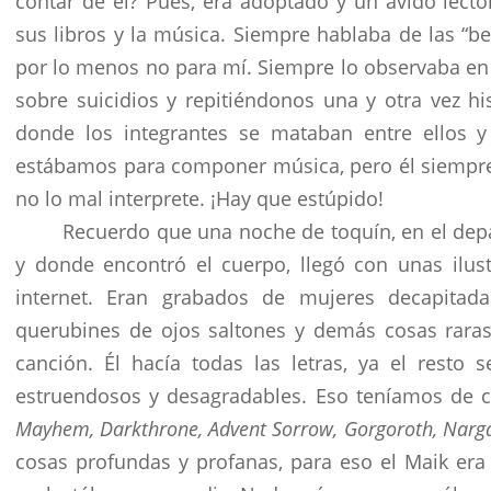
contar de él? Pues, era adoptado y un ávido lecto
sus libros y la música. Siempre hablaba de las “be
por lo menos no para mí. Siempre lo observaba en s
sobre suicidios y repitiéndonos una y otra vez h
donde los integrantes se mataban entre ellos y
estábamos para componer música, pero él siempre 
no lo mal interprete. ¡Hay que estúpido!
Recuerdo que una noche de toquín, en el de
y donde encontró el cuerpo, llegó con unas ilus
internet. Eran grabados de mujeres decapitada
querubines de ojos saltones y demás cosas rara
canción. Él hacía todas las letras, ya el resto
estruendosos y desagradables. Eso teníamos de 
Mayhem, Darkthrone, Advent Sorrow, Gorgoroth, Narga
cosas profundas y profanas, para eso el Maik era