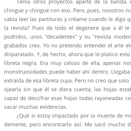
Tenía otros proyectos aparte de la banda, 
chingue y chingue con eso. Pero, pues, nosotros n
sabía leer las partituras y créame cuando le digo
la revista? Pues de todo el degenere que a él l
podridos, unos “decadentes” y su “revista mode
grabados creo. Yo no pretendo entender el arte e
disparatado. Y, de hecho, ahora que le platico est
libreta negra. Era muy celoso de ella, apenas n
monstruosidades puede haber ahí dentro. Llegaba co
extraída de esa libreta suya. Pero no creo que solo
ojearla sin que él se diera cuenta, las hojas esta
capaz de descifrar esas hojas todas rayoneadas co
sacar muchas evidencias.
¿Qué si estoy impactado por la muerte de mi
demente, pero encontrarlo así. Me sacó mucho de