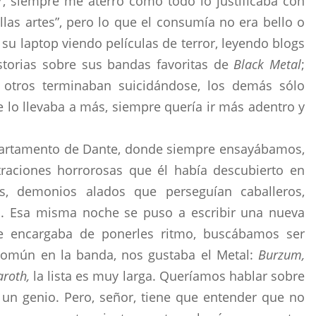
r, siempre me aterró como todo lo justificaba con
llas artes”, pero lo que el consumía no era bello o
u laptop viendo películas de terror, leyendo blogs
istorias sobre sus bandas favoritas de
Black Metal
;
 otros terminaban suicidándose, los demás sólo
lo llevaba a más, siempre quería ir más adentro y
partamento de Dante, donde siempre ensayábamos,
traciones horrorosas que él había descubierto en
s, demonios alados que perseguían caballeros,
s. Esa misma noche se puso a escribir una nueva
 se encargaba de ponerles ritmo, buscábamos ser
común en la banda, nos gustaba el Metal:
Burzum,
roth,
la lista es muy larga. Queríamos hablar sobre
 un genio. Pero, señor, tiene que entender que no