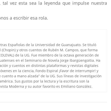
, tal vez esta sea la leyenda que impulse nuestra
os a escribir esa rola.
Letras Españolas de la Universidad de Guanajuato. Se tituló
ol (Chopin) y otros cuentos de Rubén M. Campos, que forma
(COLEVAL) de la UG. Fue miembro de la octava generación de
juatenses en el Seminario de Novela Jorge Ibargüengoitia. Ha
ación y cuentos en distintas plataformas y revistas digitales
óvenes en la ciencia, Fondo Espiral ¡Favor de interrumpir! y
 cuento a mano alzada” de la UG. Sus líneas de investigación
érica. Sus gustos por la lectura y la escritura son la
 Revista Moderna y su autor favorito es Emiliano González.