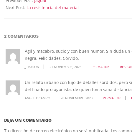
Previous Post:
Jaguar
20
Next Post:
La resistencia del material
2 COMENTARIOS
Ágil y macabro, sucio y con buen humor. Sin duda un 
negra. Felicidades, Córvido.
JJ MASON
21 NOVIEMBRE, 2023
PERMALINK
RESPO
Un relato urbano con lujo de detalles sórdidos, pero s
del finado protagonista; de quien toma sana distancia
ANGEL OCAMPO
28 NOVIEMBRE, 2023
PERMALINK
DEJA UN COMENTARIO
Tu dirección de correo electrónico no será publicada.
Los campo