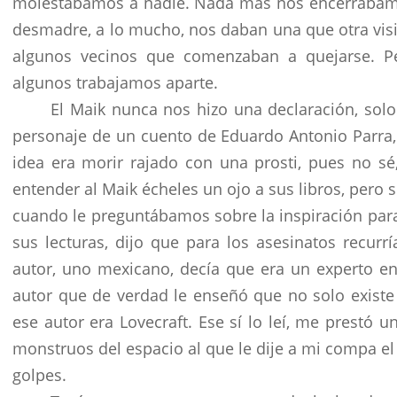
molestábamos a nadie. Nada más nos encerrábamo
desmadre, a lo mucho, nos daban una que otra visit
algunos vecinos que comenzaban a quejarse. Pe
algunos trabajamos aparte.
El Maik nunca nos hizo una declaración, sol
personaje de un cuento de Eduardo Antonio Parra, 
idea era morir rajado con una prosti, pues no sé
entender al Maik écheles un ojo a sus libros, pero 
cuando le preguntábamos sobre la inspiración par
sus lecturas, dijo que para los asesinatos recurr
autor, uno mexicano, decía que era un experto en t
autor que de verdad le enseñó que no solo existe e
ese autor era Lovecraft. Ese sí lo leí, me prestó u
monstruos del espacio al que le dije a mi compa el 
golpes.