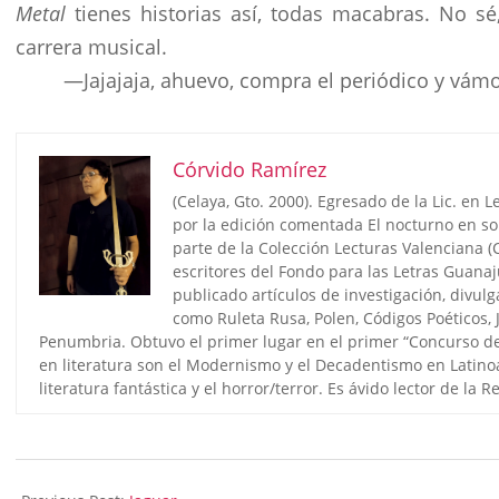
Metal
tienes historias así, todas macabras. No sé
carrera musical.
—Jajajaja, ahuevo, compra el periódico y vámon
Córvido Ramírez
(Celaya, Gto. 2000). Egresado de la Lic. en 
por la edición comentada El nocturno en s
parte de la Colección Lecturas Valenciana 
escritores del Fondo para las Letras Guana
publicado artículos de investigación, divulg
como Ruleta Rusa, Polen, Códigos Poéticos, J
Penumbria. Obtuvo el primer lugar en el primer “Concurso de
en literatura son el Modernismo y el Decadentismo en Latinoam
literatura fantástica y el horror/terror. Es ávido lector de la
2023-
11-