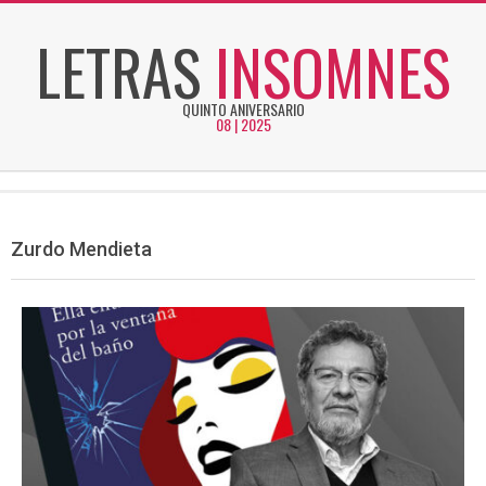
Skip
LETRAS
INSOMNES
to
content
QUINTO ANIVERSARIO
08 | 2025
Secondary
Navigation
Menu
Zurdo Mendieta