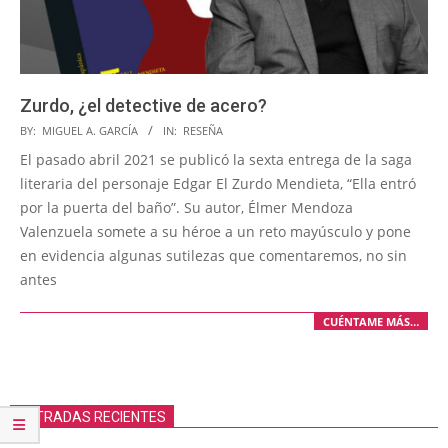
Zurdo, ¿el detective de acero?
2022-
BY:
MIGUEL A. GARCÍA
IN:
RESEÑA
12-
El pasado abril 2021 se publicó la sexta entrega de la saga
01
literaria del personaje Edgar El Zurdo Mendieta, “Ella entró
por la puerta del baño”. Su autor, Élmer Mendoza
Valenzuela somete a su héroe a un reto mayúsculo y pone
en evidencia algunas sutilezas que comentaremos, no sin
antes
CUÉNTAME MÁS…
ENTRADAS RECIENTES