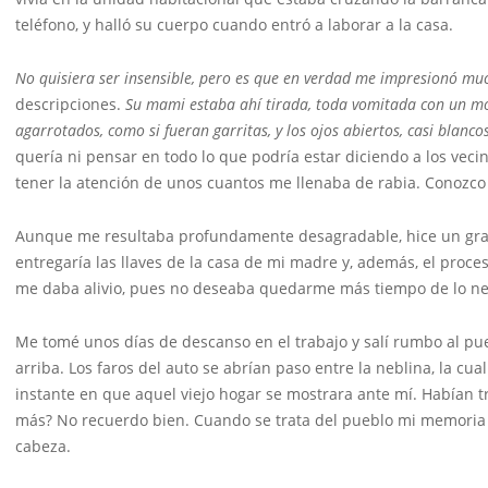
teléfono, y halló su cuerpo cuando entró a laborar a la casa.
No quisiera ser insensible, pero es que en verdad me impresionó muc
descripciones.
Su mami estaba ahí tirada, toda vomitada con un mon
agarrotados, como si fueran garritas, y los ojos abiertos, casi blanco
quería ni pensar en todo lo que podría estar diciendo a los veci
tener la atención de unos cuantos me llenaba de rabia. Conozco
Aunque me resultaba profundamente desagradable, hice un gran
entregaría las llaves de la casa de mi madre y, además, el proce
me daba alivio, pues no deseaba quedarme más tiempo de lo nec
Me tomé unos días de descanso en el trabajo y salí rumbo al p
arriba. Los faros del auto se abrían paso entre la neblina, la c
instante en que aquel viejo hogar se mostrara ante mí. Habían t
más? No recuerdo bien. Cuando se trata del pueblo mi memoria 
cabeza.