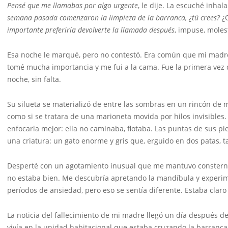
Pensé que me llamabas por algo urgente
, le dije. La escuché inhal
semana pasada comenzaron la limpieza de la barranca, ¿tú crees?
¿Q
importante preferiría devolverte la llamada después
, impuse, moles
Esa noche le marqué, pero no contestó. Era común que mi madre
tomé mucha importancia y me fui a la cama. Fue la primera vez
noche, sin falta.
Su silueta se materializó de entre las sombras en un rincón de m
como si se tratara de una marioneta movida por hilos invisibles.
enfocarla mejor: ella no caminaba, flotaba. Las puntas de sus pi
una criatura: un gato enorme y gris que, erguido en dos patas, 
Desperté con un agotamiento inusual que me mantuvo consternad
no estaba bien. Me descubría apretando la mandíbula y experi
períodos de ansiedad, pero eso se sentía diferente. Estaba claro
La noticia del fallecimiento de mi madre llegó un día después d
vivía en la unidad habitacional que estaba cruzando la barranca