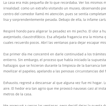
La casa era más pequeña de lo que recordaba. Ver los mismos 
irrealidad: como un extraño visitando un museo, observando pie
centro del comedor llamó mi atención, pues se sentía completa
lisa y sorprendentemente pesada. Debajo de ella, la infame cart
Respiré hondo para aligerar la pesadez en mi pecho. El olor a 
avejentado, claustrofóbico. Esa añejada fragancia era la misma
cuales recuerdo pocos. Abrí las ventanas para dejar escapar mis
Ese primer día me concentré en darle continuidad a los trámites 
entierro. Sin embargo, el proceso que había iniciado la supues
hallazgos que se hicieron durante la limpieza de la barranca tom
movilizar el papeleo, apelando a las penosas circunstancias del
Exhausto, regresé a descansar al que alguna vez fue mi hogar. Lo
aire. El hedor era tan agrio que me provocó nauseas casi al ins
metros de la casa.
Me apresuré a cerrar las ventanas, pero decidí dejar la puerta d