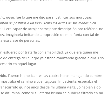
ho, joven
, fue lo que me dijo para justificar sus morbosas
tón de pastillas a un lado. Tenía los dedos de sus manos bien
s
. Si era capaz de arrojar semejante descripción por teléfono, no
nos. Imaginarla imitando la expresión de mi difunta con tal de
 a esa clase de personas.
 esfuerzo por tratarla con amabilidad, ya que era quien me
so de entrega del cuerpo ya estaba avanzando gracias a ella. Eso
esario en aquel lugar.
ueblo. Fueron hipnotizantes las cuatro horas manejando cumbre
ual mostraba el camino a cuentagotas. Impaciente, esperaba el
ranscurrido quince años desde mi última visita, ¿o habían sido
se difumina, como si su eterna bruma se hubiera filtrado en mi