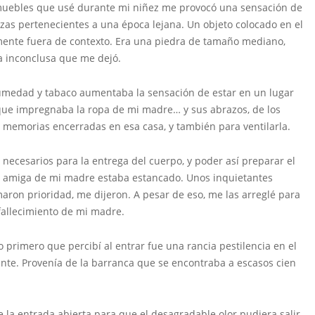
muebles que usé durante mi niñez me provocó una sensación de
zas pertenecientes a una época lejana. Un objeto colocado en el
mente fuera de contexto. Era una piedra de tamaño mediano,
a inconclusa que me dejó.
humedad y tabaco aumentaba la sensación de estar en un lugar
 que impregnaba la ropa de mi madre… y sus abrazos, de los
 memorias encerradas en esa casa, y también para ventilarla.
necesarios para la entrega del cuerpo, y poder así preparar el
ta amiga de mi madre estaba estancado. Unos inquietantes
aron prioridad, me dijeron. A pesar de eso, me las arreglé para
 fallecimiento de mi madre.
 primero que percibí al entrar fue una rancia pestilencia en el
tante. Provenía de la barranca que se encontraba a escasos cien
e la entrada abierta para que el desagradable olor pudiera salir.