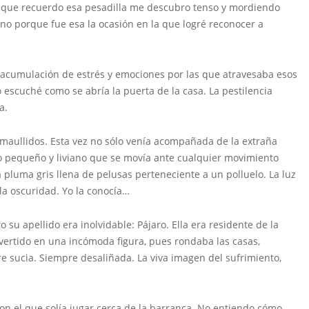
 que recuerdo esa pesadilla me descubro tenso y mordiendo
ino porque fue esa la ocasión en la que logré reconocer a
a acumulación de estrés y emociones por las que atravesaba esos
o escuché como se abría la puerta de la casa. La pestilencia
a.
 maullidos. Esta vez no sólo venía acompañada de la extraña
to pequeño y liviano que se movía ante cualquier movimiento
a pluma gris llena de pelusas perteneciente a un polluelo. La luz
n la oscuridad. Yo la conocía…
u apellido era inolvidable: Pájaro. Ella era residente de la
vertido en una incómoda figura, pues rondaba las casas,
e sucia. Siempre desaliñada. La viva imagen del sufrimiento,
on el que solía jugar cerca de la barranca. No entiendo cómo