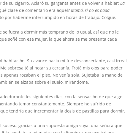
ar de su cigarro. Aclaró su garganta antes de volver a hablar:
La
ué clase de comentario era aquel?
Mamá, si no es nada
to por haberme interrumpido en horas de trabajo. Colgué.
 se fuera a dormir más temprano de lo usual, así que no le
 que soñé con esa mujer, la que ahora se me presenta cada
i habitación. Su avance hacia mí fue desconcertante, casi irreal,
 Me sobresalté al notar su cercanía. Froté mis ojos para poder
es apenas rozaban el piso. No venía sola. Sujetaba la mano de
también se alzaba sobre el suelo, mirándome.
o durante los siguientes días, con la sensación de que algo
mentando temor constantemente. Siempre he sufrido de
 que tendría que incrementar la dosis de pastillas para dormir.
el suceso, gracias a una supuesta amiga suya: una señora que
. Ella ayudaba a mi madre con la limpieza, me explicó por