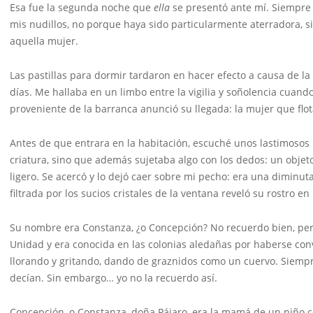
Esa fue la segunda noche que
ella
se presentó ante mí. Siempre
mis nudillos, no porque haya sido particularmente aterradora, s
aquella mujer.
Las pastillas para dormir tardaron en hacer efecto a causa de l
días. Me hallaba en un limbo entre la vigilia y soñolencia cuand
proveniente de la barranca anunció su llegada: la mujer que flot
Antes de que entrara en la habitación, escuché unos lastimosos
criatura, sino que además sujetaba algo con los dedos: un obje
ligero. Se acercó y lo dejó caer sobre mi pecho: era una diminut
filtrada por los sucios cristales de la ventana reveló su rostro e
Su nombre era Constanza, ¿o Concepción? No recuerdo bien, pero s
Unidad y era conocida en las colonias aledañas por haberse con
llorando y gritando, dando de graznidos como un cuervo. Siempr
decían. Sin embargo… yo no la recuerdo así.
Concepción, o Constanza, doña Pájaro, era la mamá de un niño c