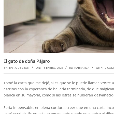
El gato de doña Pájaro
BY:
ENRIQUE LEÓN
ON:
13 ENERO, 2025
IN:
NARRATIVA
WITH:
2 COM
Tomé la carta que me dejó, si es que se le puede llamar “
carta
” 
escritas con la esperanza de hallarla terminada, de que mágicame
blanca en su mayoría, como si las letras se hubieran desvanecido
Sería impensable, en plena cordura, creer que en una carta inc
logró escribir. Es en este razonamiento donde encuentro el dile