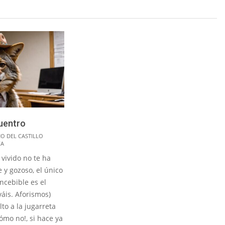
uentro
NO DEL CASTILLO
CA
o no te ha
e y gozoso, el único
ncebible es el
váis. Aforismos)
to a la jugarreta
ómo no!, si hace ya