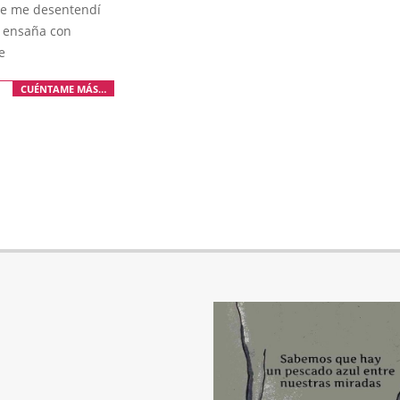
e me desentendí
e ensaña con
e
CUÉNTAME MÁS…