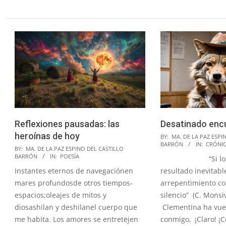
Reflexiones pausadas: las
Desatinado enc
heroínas de hoy
2024-
BY:
MA. DE LA PAZ ESPI
BARRÓN
IN:
CRÓNI
2025-
12-
BY:
MA. DE LA PAZ ESPINO DEL CASTILLO
BARRÓN
IN:
POESÍA
“Si lo vivid
04-
11
Instantes eternos de navegaciónen
resultado inevitabl
16
mares profundosde otros tiempos-
arrepentimiento co
espacios;oleajes de mitos y
silencio” (C. Monsi
diosashilan y deshilanel cuerpo que
Clementina ha vuel
me habita. Los amores se entretejen
conmigo, ¡Claro! ¡C