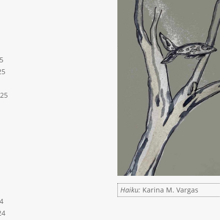
5
25
025
Haiku:
Karina M. Vargas
4
24