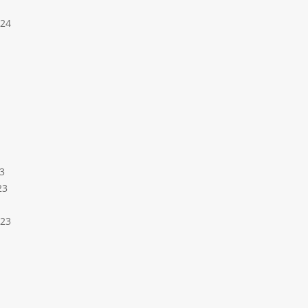
024
3
23
023