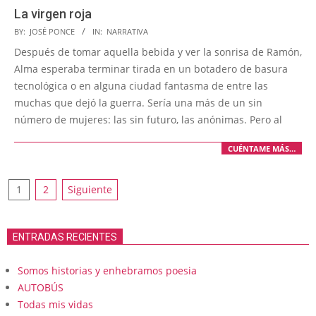
La virgen roja
2025-
BY:
JOSÉ PONCE
IN:
NARRATIVA
07-
Después de tomar aquella bebida y ver la sonrisa de Ramón,
24
Alma esperaba terminar tirada en un botadero de basura
tecnológica o en alguna ciudad fantasma de entre las
muchas que dejó la guerra. Sería una más de un sin
número de mujeres: las sin futuro, las anónimas. Pero al
CUÉNTAME MÁS…
Paginación
1
2
Siguiente
de
entradas
ENTRADAS RECIENTES
Somos historias y enhebramos poesia
AUTOBÚS
Todas mis vidas