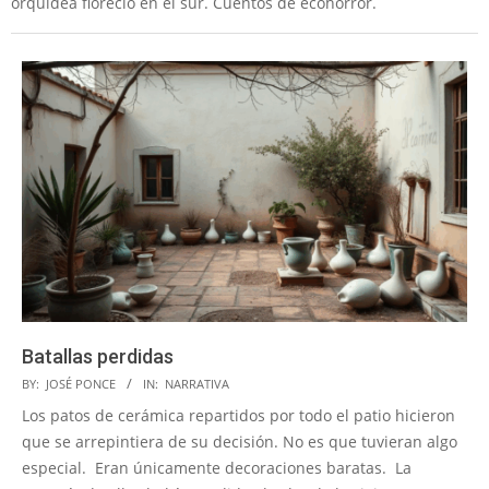
orquídea floreció en el sur. Cuentos de ecohorror.
Batallas perdidas
2026-
BY:
JOSÉ PONCE
IN:
NARRATIVA
07-
Los patos de cerámica repartidos por todo el patio hicieron
07
que se arrepintiera de su decisión. No es que tuvieran algo
especial. Eran únicamente decoraciones baratas. La