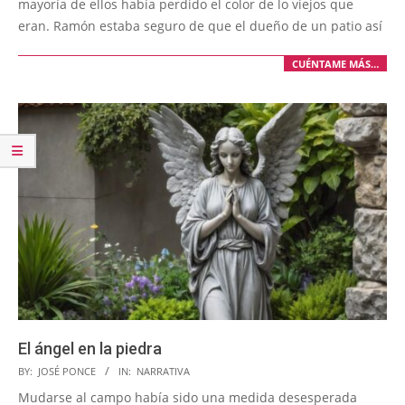
mayoría de ellos había perdido el color de lo viejos que
eran. Ramón estaba seguro de que el dueño de un patio así
CUÉNTAME MÁS…
El ángel en la piedra
2025-
BY:
JOSÉ PONCE
IN:
NARRATIVA
09-
Mudarse al campo había sido una medida desesperada