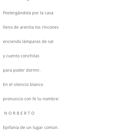
Postergándola por la casa
lleno de arenita los rincones
enciendo lámparas de sal
y cuento conchitas
para poder dormir.
En el silencio blanco
pronuncio con fe tu nombre:
N O R B E R T O
Epifanía de un lugar común.