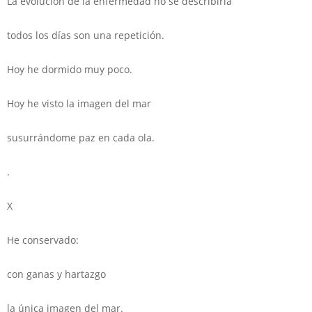
La evolución de la enfermedad no sé describirla
todos los días son una repetición.
Hoy he dormido muy poco.
Hoy he visto la imagen del mar
susurrándome paz en cada ola.
.
X
He conservado:
con ganas y hartazgo
la única imagen del mar.