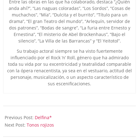
Entre las obras en las que ha colaborado, destaca “¿Quién
anda ahí?”, “Las naguas coloradas”, “Los Sordos”, “Cosas de
muchachos”, “Mía”, “Dulcita y el burrito”, “Título para un
drama”, “El gran Teatro del mundo”, “Arlequín, servidor de
dos patrones”, “Bodas de sangre”, “La furia entre Ernesto y
Ernestina”, “El misterio de Abel Brockenhaus”, “Bajo el
silencio”, “La Villa de las Barrancas” y “El Yeitotol”.
Su trabajo actoral siempre se ha visto fuertemente
influenciado por el Rock ‘n’ Roll, género que ha admirado
toda su vida por su excentricidad y teatralidad comparable
con la ópera renacentista, ya sea en el vestuario, actitud del
personaje, musicalización, o un aspecto característico de
sus escenificaciones.
2026-
07-
Previous Post:
Delfina*
09
Next Post:
Tonos rojizos