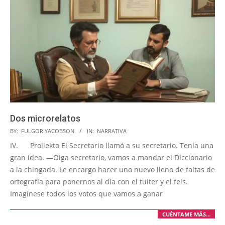
Dos microrelatos
2024-
BY:
FULGOR YACOBSON
IN:
NARRATIVA
11-
IV. Prollekto El Secretario llamó a su secretario. Tenía una
19
gran idea. —Oiga secretario, vamos a mandar el Diccionario
a la chingada. Le encargo hacer uno nuevo lleno de faltas de
ortografía para ponernos al día con el tuiter y el feis.
Imagínese todos los votos que vamos a ganar
CUÉNTAME MÁS…