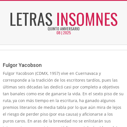
Skip
LETRAS
INSOMNES
to
content
QUINTO ANIVERSARIO
08 | 2025
Secondary
Navigation
Menu
Fulgor Yacobson
Fulgor Yacobson (CDMX, 1957) vive en Cuernavaca y
corresponde a la tradición de los escritores tardíos, pues las
últimas seis décadas las dedicó casi por completo a objetivos
tan banales como ese de ganarse la vida. En el sexto piso de su
ruta, ya con más tiempo en la escritura, ha ganado algunos
premios literarios de media tabla por lo que aún mira de lejos
el riesgo de perder piso (por esa causa) y aficionarse a los
puros caros. En aras de la brevedad no se enlistarán sus