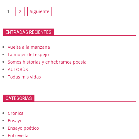
Paginación
1
2
Siguiente
de
entradas
ENTRADAS RECIENTES
Vuelta a la manzana
La mujer del espejo
Somos historias y enhebramos poesia
AUTOBÚS
Todas mis vidas
CATEGORÍAS
Crónica
Ensayo
Ensayo poético
Entrevista