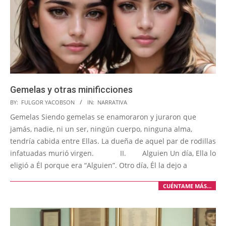
Gemelas y otras minificciones
2024-
BY:
FULGOR YACOBSON
IN:
NARRATIVA
12-
Gemelas Siendo gemelas se enamoraron y juraron que
01
jamás, nadie, ni un ser, ningún cuerpo, ninguna alma,
tendría cabida entre Ellas. La dueña de aquel par de rodillas
infatuadas murió virgen. II. Alguien Un día, Ella lo
eligió a Él porque era “Alguien”. Otro día, Él la dejo a
CUÉNTAME MÁS…