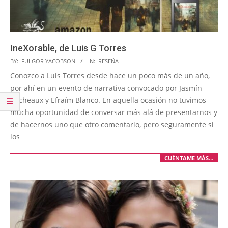
IneXorable, de Luis G Torres
2025-
BY:
FULGOR YACOBSON
IN:
RESEÑA
03-
Conozco a Luis Torres desde hace un poco más de un año,
25
por ahí en un evento de narrativa convocado por Jasmín
Cacheaux y Efraím Blanco. En aquella ocasión no tuvimos
mucha oportunidad de conversar más alá de presentarnos y
de hacernos uno que otro comentario, pero seguramente si
los
CUÉNTAME MÁS…