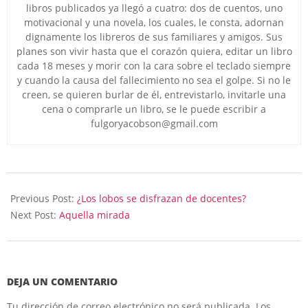
libros publicados ya llegó a cuatro: dos de cuentos, uno
motivacional y una novela, los cuales, le consta, adornan
dignamente los libreros de sus familiares y amigos. Sus
planes son vivir hasta que el corazón quiera, editar un libro
cada 18 meses y morir con la cara sobre el teclado siempre
y cuando la causa del fallecimiento no sea el golpe. Si no le
creen, se quieren burlar de él, entrevistarlo, invitarle una
cena o comprarle un libro, se le puede escribir a
fulgoryacobson@gmail.com
2024-
11-
Previous Post:
¿Los lobos se disfrazan de docentes?
19
Next Post:
Aquella mirada
DEJA UN COMENTARIO
Tu dirección de correo electrónico no será publicada.
Los