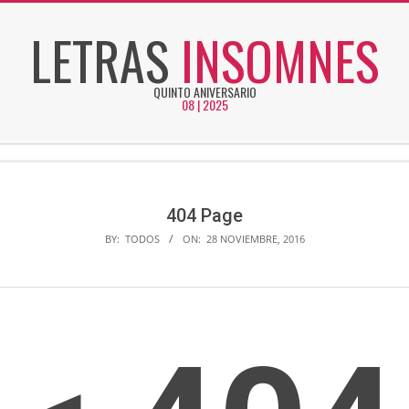
Skip
LETRAS
INSOMNES
to
content
QUINTO ANIVERSARIO
08 | 2025
Secondary
Navigation
Menu
404 Page
BY:
TODOS
ON:
28 NOVIEMBRE, 2016