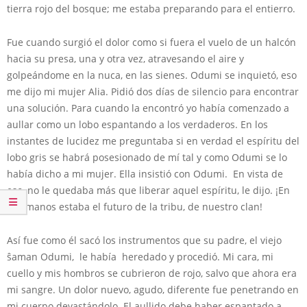
tierra rojo del bosque; me estaba preparando para el entierro.
Fue cuando surgió el dolor como si fuera el vuelo de un halcón
hacia su presa, una y otra vez, atravesando el aire y
golpeándome en la nuca, en las sienes. Odumi se inquietó, eso
me dijo mi mujer Alia. Pidió dos días de silencio para encontrar
una solución. Para cuando la encontró yo había comenzado a
aullar como un lobo espantando a los verdaderos. En los
instantes de lucidez me preguntaba si en verdad el espíritu del
lobo gris se habrá posesionado de mí tal y como Odumi se lo
había dicho a mi mujer. Ella insistió con Odumi. En vista de
eso, no le quedaba más que liberar aquel espíritu, le dijo. ¡En
sus manos estaba el futuro de la tribu, de nuestro clan!
Así fue como él sacó los instrumentos que su padre, el viejo
ŝaman Odumi, le había heredado y procedió. Mi cara, mi
cuello y mis hombros se cubrieron de rojo, salvo que ahora era
mi sangre. Un dolor nuevo, agudo, diferente fue penetrando en
mi cuerpo devastándolo. El aullido debe haber espantado a