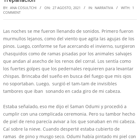
BY:
ANA COSULTCHI
ON:
27 AGOSTO, 2021
IN:
NARRATIVA
WITH:
1
COMMENT
Las noches se me fueron llenando de sonidos. Primero fueron
murmullos lejanos, como del viento que agita las agujas de los
pinos. Luego, conforme se fue acercando el invierno, surgieron
chasquidos como de ramas pisadas por los animales salvajes
que andan al asecho de los renos del corral. Los sentía como
los fuertes golpes que los pedernales requieren para levantar
chispas. Brincaba del sueño en busca del fuego que mis ojos
no soportaban. Luego, surgió el tam-tam de invisibles
tambores que iban sonando en cada giro de mi cabeza.
Estaba señalado, eso me dijo el ŝaman Odumi y procedió a
cumplir con una complicada ceremonia. Pero su tambor hecho
de piel de reno parecía avivar a los que sonaban en mi cabeza.
Caí sobre la nieve. Cuando desperté estaba cubierto de
ramas de pino y musgo seco. Odumi había pintado mi piel con