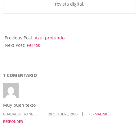
revista digital.
2025-
10-
Previous Post:
Azul profundo
27
Next Post:
Perros
1 COMENTARIO
Muy buen texto
GUADALUPE RANGEL
28 OCTUBRE, 2025
PERMALINK
RESPONDER