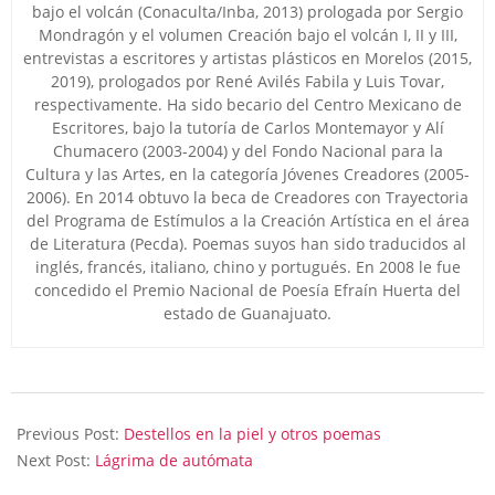
bajo el volcán (Conaculta/Inba, 2013) prologada por Sergio
Mondragón y el volumen Creación bajo el volcán I, II y III,
entrevistas a escritores y artistas plásticos en Morelos (2015,
2019), prologados por René Avilés Fabila y Luis Tovar,
respectivamente. Ha sido becario del Centro Mexicano de
Escritores, bajo la tutoría de Carlos Montemayor y Alí
Chumacero (2003-2004) y del Fondo Nacional para la
Cultura y las Artes, en la categoría Jóvenes Creadores (2005-
2006). En 2014 obtuvo la beca de Creadores con Trayectoria
del Programa de Estímulos a la Creación Artística en el área
de Literatura (Pecda). Poemas suyos han sido traducidos al
inglés, francés, italiano, chino y portugués. En 2008 le fue
concedido el Premio Nacional de Poesía Efraín Huerta del
estado de Guanajuato.
2025-
08-
Previous Post:
Destellos en la piel y otros poemas
09
Next Post:
Lágrima de autómata