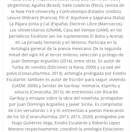
(Argentina), Agulha (Brasil), Siete culebras (Perú), revista de
la New York University y Contratiempo (Estados Unidos),
Levure littéraire (Francia), Fili d´Aquilone y Sagarana (Italia)
La Pájara pinta y Cal (España), Electron Libre (Marruecos),
Los Universitarios (UNAM), Casa del tiempo (UAM), en los
periódicos Excélsior (en los suplementos El Búho y Arena),
en La Jornada Semanal y en Milenio. Participa en la
Antología general de la poesía mexicana: De la segunda
mitad del siglo XX al tercer milenio, selección y prólogo de
Juan Domingo Argüelles (2014), entre otras. Es autor de
Turba de sonidos (Ediciones la Rana, 2009) y La sed del
polvo (Conaculta/Inba, 2013), antología prologada por Evodio
Escalante; también es autor de Escribir para seguir viviendo
(UAEM, 2000) y Sendas de Garibay: memoria, espíritu y
astucia (Conaculta, 2015), de entrevistas con Ricardo
Garibay y ensayos sobre la obra del novelista, prologados
por Juan Domingo Argüelles y Javier Sicilia. Es compilador
de Con-versatorias I, II y III, entrevistas a poetas mexicanos
de los 50 (Conaculta/Inba, 2013, 2015, 2020), prologados por
Hugo Gutiérrez Vega, Evodio Escalante y Roberto López
Moreno respectivamente; coordinó la antología Estaciones