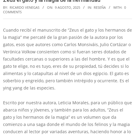
BY:
RICARDO VENEGAS
ON:
9 AGOSTO, 2025
IN:
RESEÑA
WITH:
0
COMMENTS
Cuando recibí el manuscrito de “Zeus el gato y los hermanos de
la magia” me percaté de la gran pasión de la autora por los
gatos, esos que autores como Carlos Monsiváis, Julio Cortázar o
Verónica Volkow consienten como si fueran seres dotados de
facultades cercanas o superiores a las del hombre. Y es que el
gato te elige, no es tuyo, eres de su propiedad, tú decides si lo
alimentas y lo catapultas al nivel de un dios egipcio. El gato es
soberbio y engreído, pero también intrépido y ocurrente. Es el
ying yang de las especies.
Escrito por nuestra autora, Leticia Morales, para un público que
abarca niños y jóvenes, y también para los adultos, “Zeus el
gato y los hermanos de la magia” es un volumen que da
comienzo a una saga donde el mundo de los felinos y la magia
conducen al lector por variadas aventuras, haciendo honor a lo