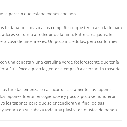
que le pareció que estaba menos enojado.
ras le daba un codazo a los compañeros que tenía a su lado para
tadores se formó alrededor de la niña. Entre carcajadas, le
e era cosa de unos meses. Un poco incrédulos, pero conformes
s con una canasta y una cartulina verde fosforescente que tenía
ferta 2×1. Poco a poco la gente se empezó a acercar. La mayoría
, los turistas empezaron a sacar discretamente sus tapones
a, los tapones fueron encogiéndose y poco a poco se hundieron
tivó los tapones para que se encendieran al final de sus
r y sonara en su cabeza toda una playlist de música de banda.