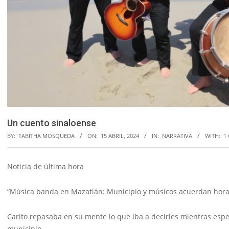
Un cuento sinaloense
BY:
TABITHA MOSQUEDA
ON:
15 ABRIL, 2024
IN:
NARRATIVA
WITH:
1
Noticia de última hora
“Música banda en Mazatlán: Municipio y músicos acuerdan horari
Carito repasaba en su mente lo que iba a decirles mientras esp
municipio.