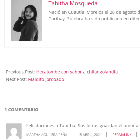
Tabitha Mosqueda
Nació en Cuautla, Morelos el 28 de agosto d
Garibay. Su obra ha sido publicada en dife
2024-
04-
Previous Post:
Hecatombe con sabor a chilangolandia
15
Next Post:
Maldito jorobado
1 COMENTARIO
Felicitaciones a Tabitha. Sus letras guardan el amor al
MARTHA AGUILERA PEÑA
15 ABRIL, 2024
PERMALINK