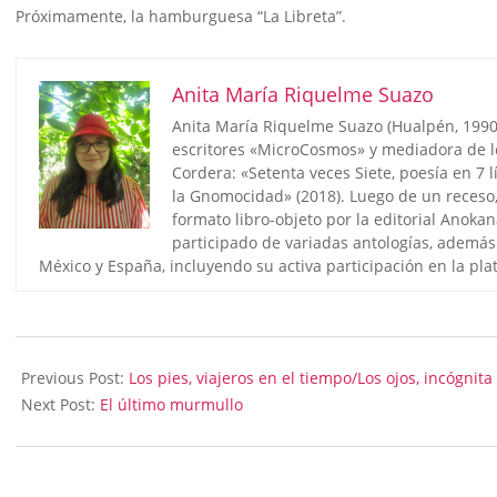
Próximamente, la hamburguesa “La Libreta”.
Anita María Riquelme Suazo
Anita María Riquelme Suazo (Hualpén, 1990).
escritores «MicroCosmos» y mediadora de le
Cordera: «Setenta veces Siete, poesía en 7 lí
la Gnomocidad» (2018). Luego de un receso,
formato libro-objeto por la editorial Anok
participado de variadas antologías, además 
México y España, incluyendo su activa participación en la pla
2024-
01-
Previous Post:
Los pies, viajeros en el tiempo/Los ojos, incógnit
28
Next Post:
El último murmullo