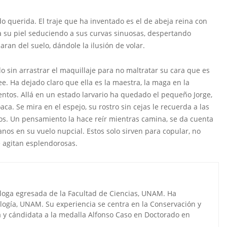
 querida. El traje que ha inventado es el de abeja reina con
 su piel seduciendo a sus curvas sinuosas, despertando
ran del suelo, dándole la ilusión de volar.
do sin arrastrar el maquillaje para no maltratar su cara que es
e. Ha dejado claro que ella es la maestra, la maga en la
tos. Allá en un estado larvario ha quedado el pequeño Jorge,
ca. Se mira en el espejo, su rostro sin cejas le recuerda a las
dos. Un pensamiento la hace reír mientras camina, se da cuenta
nos en su vuelo nupcial. Estos solo sirven para copular, no
e agitan esplendorosas.
loga egresada de la Facultad de Ciencias, UNAM. Ha
ología, UNAM. Su experiencia se centra en la Conservación y
 y cándidata a la medalla Alfonso Caso en Doctorado en