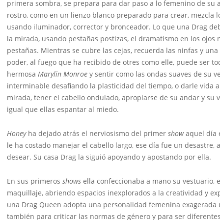
primera sombra, se prepara para dar paso a lo femenino de su alt
rostro, como en un lienzo blanco preparado para crear, mezcla lo
usando iluminador, corrector y bronceador. Lo que una Drag deb
la mirada, usando pestañas postizas, el dramatismo en los ojos
pestañas. Mientras se cubre las cejas, recuerda las ninfas y una 
poder, al fuego que ha recibido de otres como elle, puede ser t
hermosa
Marylin Monroe
y sentir como las ondas suaves de su ve
interminable desafiando la plasticidad del tiempo, o darle vida 
mirada, tener el cabello ondulado, apropiarse de su andar y su 
igual que ellas espantar al miedo.
Honey
ha dejado atrás el nerviosismo del primer
show
aquel día 
le ha costado manejar el cabello largo, ese día fue un desastre,
desear. Su casa Drag la siguió apoyando y apostando por ella.
En sus primeros
shows
ella confeccionaba a mano su vestuario, e
maquillaje, abriendo espacios inexplorados a la creatividad y exp
una Drag Queen adopta una personalidad femenina exagerada util
también para criticar las normas de género y para ser diferentes