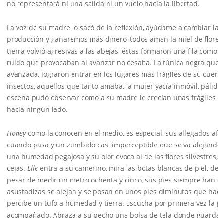
no representará ni una salida ni un vuelo hacía la libertad.
La voz de su madre lo sacó de la reflexión, ayúdame a cambiar l
producción y ganaremos más dinero, todos aman la miel de flores
tierra volvió agresivas a las abejas, éstas formaron una fila como
ruido que provocaban al avanzar no cesaba. La túnica negra que
avanzada, lograron entrar en los lugares más frágiles de su cue
insectos, aquellos que tanto amaba, la mujer yacía inmóvil, pál
escena pudo observar como a su madre le crecían unas frágiles 
hacía ningún lado.
Honey
como la conocen en el medio, es especial, sus allegados 
cuando pasa y un zumbido casi imperceptible que se va alejan
una humedad pegajosa y su olor evoca al de las flores silvestres
cejas.
Elle
entra a su camerino, mira las botas blancas de piel, de 
pesar de medir un metro ochenta y cinco, sus pies siempre han
asustadizas se alejan y se posan en unos pies diminutos que hace
percibe un tufo a humedad y tierra. Escucha por primera vez la
acompañado. Abraza a su pecho una bolsa de tela donde guarda