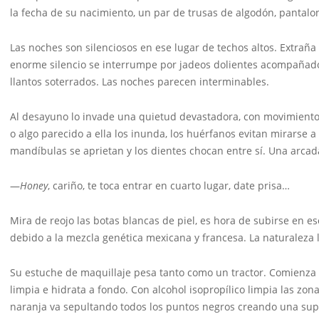
la fecha de su nacimiento, un par de trusas de algodón, pantalo
Las noches son silenciosos en ese lugar de techos altos. Extraña
enorme silencio se interrumpe por jadeos dolientes acompañado 
llantos soterrados. Las noches parecen interminables.
Al desayuno lo invade una quietud devastadora, con movimientos 
o algo parecido a ella los inunda, los huérfanos evitan mirarse a 
mandíbulas se aprietan y los dientes chocan entre sí. Una arcad
—
Honey
, cariño, te toca entrar en cuarto lugar, date prisa…
Mira de reojo las botas blancas de piel, es hora de subirse en es
debido a la mezcla genética mexicana y francesa. La naturaleza 
Su estuche de maquillaje pesa tanto como un tractor. Comienza af
limpia e hidrata a fondo. Con alcohol isopropílico limpia las zo
naranja va sepultando todos los puntos negros creando una superf