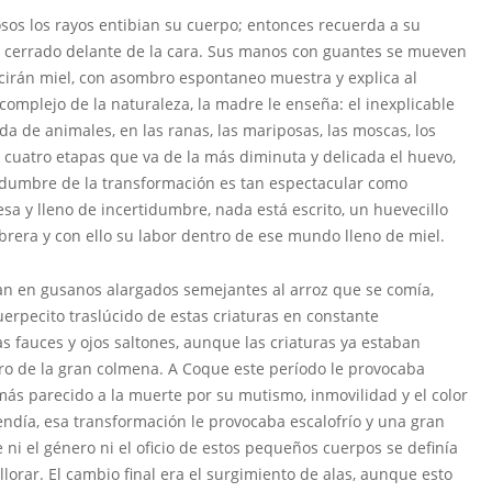
iosos los rayos entibian su cuerpo; entonces recuerda a su
uy cerrado delante de la cara. Sus manos con guantes se mueven
irán miel, con asombro espontaneo muestra y explica al
complejo de la naturaleza, la madre le enseña: el inexplicable
da de animales, en las ranas, las mariposas, las moscas, los
n cuatro etapas que va de la más diminuta y delicada el huevo,
rtidumbre de la transformación es tan espectacular como
resa y lleno de incertidumbre, nada está escrito, un huevecillo
rera y con ello su labor dentro de ese mundo lleno de miel.
n en gusanos alargados semejantes al arroz que se comía,
erpecito traslúcido de estas criaturas en constante
s fauces y ojos saltones, aunque las criaturas ya estaban
o de la gran colmena. A Coque este período le provocaba
 más parecido a la muerte por su mutismo, inmovilidad y el color
ndía, esa transformación le provocaba escalofrío y una gran
ni el género ni el oficio de estos pequeños cuerpos se definía
orar. El cambio final era el surgimiento de alas, aunque esto