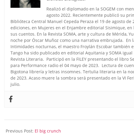
Realizó el diplomado en la SOGEM con menc
agosto 2022. Recientemente publicó su prim
Biblióteca Central Manuel Cepeda Peraza el 19 de agosto de 
ediciones, en Mujeres en el Enjambre editorial Sisimique, e
sus cuentos. En la Revista SOMA, arte y cultura de Mérida, 
noche por Óscar Muñoz como una narrativa embrujada. En la
Intimidades nocturnas, el maestro Froylán Escobar también e
Tango ha sido publicado en editorial Aquitania y SOMA igual 
Revista Literaria. Participó en la FILEY presentando el libro 
para Performance radio el 04 mayo de 2023. Lectura de cuen
Bigotona librería y letras insomnes. Tertulia literaria en la 
de 2023. Acaso muere la sombra será presentado en la VI Feri
julio.
2025-
07-
Previous Post:
El big crunch