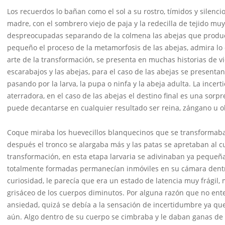
Los recuerdos lo bañan como el sol a su rostro, tímidos y silenc
madre, con el sombrero viejo de paja y la redecilla de tejido m
despreocupadas separando de la colmena las abejas que produc
pequeño el proceso de la metamorfosis de las abejas, admira lo 
arte de la transformación, se presenta en muchas historias de vi
escarabajos y las abejas, para el caso de las abejas se presenta
pasando por la larva, la pupa o ninfa y la abeja adulta. La ince
aterradora, en el caso de las abejas el destino final es una sorp
puede decantarse en cualquier resultado ser reina, zángano u ob
Coque miraba los huevecillos blanquecinos que se transformaba
después el tronco se alargaba más y las patas se apretaban al cu
transformación, en esta etapa larvaria se adivinaban ya pequeña
totalmente formadas permanecían inmóviles en su cámara dentr
curiosidad, le parecía que era un estado de latencia muy frágil,
grisáceo de los cuerpos diminutos. Por alguna razón que no ente
ansiedad, quizá se debía a la sensación de incertidumbre ya que 
aún. Algo dentro de su cuerpo se cimbraba y le daban ganas de ll