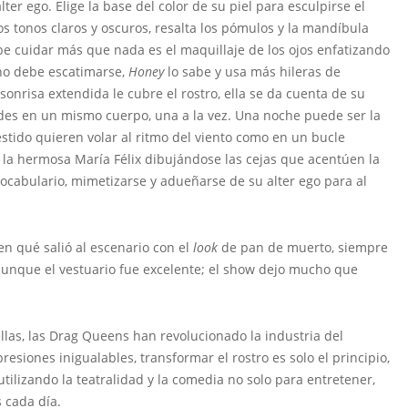
er ego. Elige la base del color de su piel para esculpirse el
s tonos claros y oscuros, resalta los pómulos y la mandíbula
e cuidar más que nada es el maquillaje de los ojos enfatizando
 no debe escatimarse,
Honey
lo sabe y usa más hileras de
sonrisa extendida le cubre el rostro, ella se da cuenta de su
odes en un mismo cuerpo, una a la vez. Una noche puede ser la
stido quieren volar al ritmo del viento como en un bucle
a la hermosa María Félix dibujándose las cejas que acentúen la
vocabulario, mimetizarse y adueñarse de su alter ego para al
en qué salió al escenario con el
look
de pan de muerto, siempre
 aunque el vestuario fue excelente; el show dejo mucho que
llas, las Drag Queens han revolucionado la industria del
resiones inigualables, transformar el rostro es solo el principio,
izando la teatralidad y la comedia no solo para entretener,
 cada día.