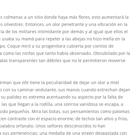
as colmenas a un sitio donde haya más flores, esto aumentará la
 silvestres. Entonces, un olor penetrante y una vibración en la
 la de los militares intimidante por demás y al igual que ellos el
 usaba su mamá para repeler a las abejas no hizo mella en la
rpo. Coque miró a su progenitora cubierta por cientos de
ida como las ninfas que tanto había observado. Obnubilado por la
alas transparentes tan débiles que no le permitieron moverse
afirman que
elle
tiene la peculiaridad de dejar un olor a miel
do con su caminar ondulante, sus manos cuando estrechan dejan
, su palidez es extrema acentuando su aspecto por la falta de
las que llegan a la rodilla, una sonrisa vanidosa se escapa, a
 sido pequeños. Mira las botas, sus pensamientos como palomas
n contraste con el espacio enorme, de techos tan altos y fríos,
 palabra orfanato. Unos señores desconocidos lo han
 sus pertenencias; una medalla de una virgen desgastada con