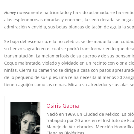
Honey
nuevamente ha triunfado y ha sido aclamada, se ha sentido
alas esplendorosas doradas y enormes, la seda dorada se pega a
admiración y envidia, sus botas blancas de tacón de aguja la sepa
Se baja del escenario, ella no celebra, se desmaquilla con cuida
su lienzo sagrado en el cual se podrá transformar en lo que dese
transmutación. La metamorfosis de su cuerpo y de sus pensamien
Coque maltratado, violado y olvidado en un recinto con olor a cloa
ninfas. Cierra su camerino se dirige a casa con pasos apresura
de lo pequeño de sus pies, una reina necesita al menos 20 zánga
tienen aguijón como las reinas. Mira a su alrededor y sus alas s
Osiris Gaona
Nació en 1969. En Ciudad de México. Es bió
trabajado por 20 años en el Instituto de Ec
Manejo de Vertebrados. Mención Honorífica
Ciencias Biológicas.