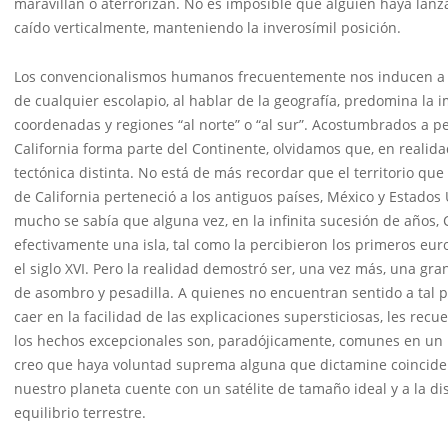
maravillan o aterrorizan. No es imposible que alguien haya lan
caído verticalmente, manteniendo la inverosímil posición.
Los convencionalismos humanos frecuentemente nos inducen a 
de cualquier escolapio, al hablar de la geografía, predomina la 
coordenadas y regiones “al norte” o “al sur”. Acostumbrados a p
California forma parte del Continente, olvidamos que, en realida
tectónica distinta. No está de más recordar que el territorio qu
de California perteneció a los antiguos países, México y Estado
mucho se sabía que alguna vez, en la infinita sucesión de años, C
efectivamente una isla, tal como la percibieron los primeros eur
el siglo XVI. Pero la realidad demostró ser, una vez más, una gr
de asombro y pesadilla. A quienes no encuentran sentido a tal pr
caer en la facilidad de las explicaciones supersticiosas, les recu
los hechos excepcionales son, paradójicamente, comunes en un
creo que haya voluntad suprema alguna que dictamine coincide
nuestro planeta cuente con un satélite de tamaño ideal y a la dist
equilibrio terrestre.