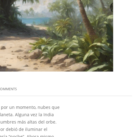
COMMENTS
e por un momento, nubes que
planeta. Alguna vez la India
cumbres más altas del orbe.
or debió de iluminar el
naría “noche”. Ahora mismo