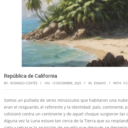
República de California
BY:
RODRIGO CORTÉZ
ON:
13 DICIEMBRE, 2025
IN:
ENSAYO
WITH:
0 
Somos un puñado de seres minúsculos que habitaron una nub
eran el resguardo, el referente y la identidad: país, continente, 
colisionó contra un continente y de aquel choque surgieron las 
Alguna vez la Luna estuvo tan cerca de la Tierra que su respland
cielo y retrasar la aparición de aquello que después se denomi