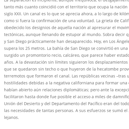
tanto más cuanto coincidió con el territorio que ocupa la nación 
siglo XXII. Un canal es lo que se aprecia ahora, a lo largo de kiló
como si fuera la confirmación de una voluntad. La grieta de Cali
obedecido los designios de aquella nación al apresurar el movim
tectónicas, aunque llenando de estupor al mundo. Sobra decir qu
y San Diego prácticamente han desaparecido. Hoy, en Los Ángeles
supera los 25 metros. La bahía de San Diego se convirtió en una
surgido un promontorio recio, calcáreo, que parece haber estad
años. A la devastación sin límites siguieron los desplazamientos
que se quedaron sin techo o que huyeron de la hecatombe prov
terremotos que formaron el canal. Las repúblicas vecinas –tras
hostilidades debidas a la negativa californiana para formar un
habían abierto aún relaciones diplomáticas; pero ante la excepci
facilitaron hasta donde fue posible el acceso a miles de damnifi
Unión del Desierto y del Departamento del Pacífico eran del todo
las necesidades de tantas personas. A sus esfuerzos se sumó el 
lejanos.