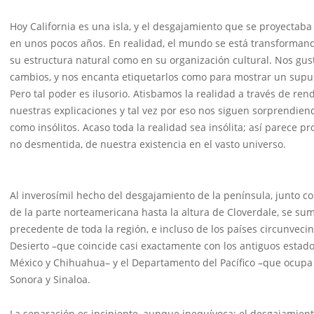
Hoy California es una isla, y el desgajamiento que se proyectaba
en unos pocos años. En realidad, el mundo se está transforman
su estructura natural como en su organización cultural. Nos gust
cambios, y nos encanta etiquetarlos como para mostrar un supue
Pero tal poder es ilusorio. Atisbamos la realidad a través de re
nuestras explicaciones y tal vez por eso nos siguen sorprendie
como insólitos. Acaso toda la realidad sea insólita; así parece pr
no desmentida, de nuestra existencia en el vasto universo.
Al inverosímil hecho del desgajamiento de la península, junto co
de la parte norteamericana hasta la altura de Cloverdale, se sum
precedente de toda la región, e incluso de los países circunveci
Desierto –que coincide casi exactamente con los antiguos estad
México y Chihuahua– y el Departamento del Pacífico –que ocupa 
Sonora y Sinaloa.
La separación es incipiente, aunque inequívoca; el desgajamiento