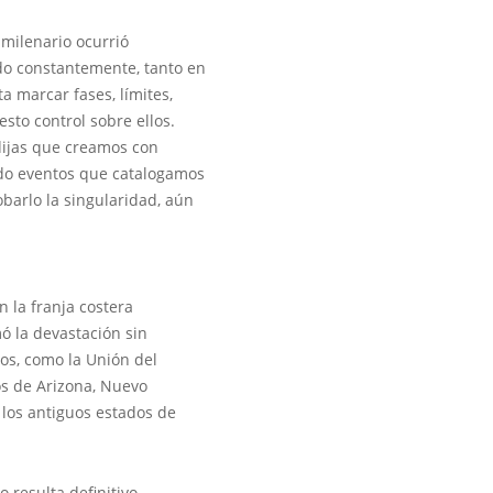
 milenario ocurrió
do constantemente, tanto en
a marcar fases, límites,
sto control sobre ellos.
ndijas que creamos con
ndo eventos que catalogamos
obarlo la singularidad, aún
n la franja costera
ó la devastación sin
nos, como la Unión del
os de Arizona, Nuevo
los antiguos estados de
 resulta definitivo,