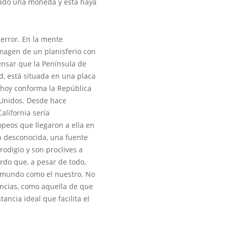
zado una moneda y ésta haya
error. En la mente
imagen de un planisferio con
ensar que la Península de
d, está situada en una placa
e hoy conforma la República
s Unidos. Desde hace
alifornia sería
opeos que llegaron a ella en
an desconocida, una fuente
odigio y son proclives a
erdo que, a pesar de todo,
 mundo como el nuestro. No
ncias, como aquella de que
ancia ideal que facilita el