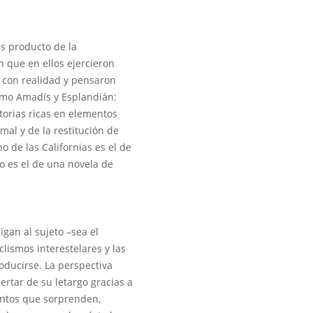
es producto de la
n que en ellos ejercieron
n con realidad y pensaron
como Amadís y Esplandián:
torias ricas en elementos
al y de la restitución de
o de las Californias es el de
no es el de una novela de
igan al sujeto –sea el
clismos interestelares y las
oducirse. La perspectiva
rtar de su letargo gracias a
ientos que sorprenden,