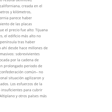
californiana, creada en el
metros y kilómetros,
fornia parece haber
iento de las placas
e el precio fue alto: Tijuana
, el edificio más alto no
 península tras haber
o ahí desde hace millones de
 masivos: sobrevivientes
ocada por la cadena de
 un prolongado periodo de
a confederación común– no
onal situación agilizaron y
cados. Los esfuerzos de la
 insuficientes para cubrir
Altiplano y otros países más