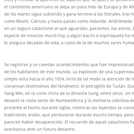
el continente americano se aleja un poco más de Europa y de Áfr
de los mares sigue subiendo y gana terreno a los litorales, tras
como Miami, Calcuta, y hasta países como Holanda. Andrómeda se
en un seguro cataclismo al que aguardan, pacientes, los astros.
especie de insectos murió hoy, y algún bacilo o espiroqueta ha
le asegura décadas de vida, a costa de la de muchos seres hum
Se registran y se cuentan acontecimientos que han impresionado
de los habitantes de este mundo. La explosión de una supernova
simple vista hacia el año 1054, hirió de tal modo la atención de
conservan testimonios del fenómeno: el petroglifo de Tuitán, Dur
Yang-Wei, en la corte china de la dinastía Sung, entre otros. Un 
devastó la costa oeste de Norteamérica y la memoria colectiva d
presente el hecho durante siglos, mientras las leyendas se cons
tradiciones orales, que perduraron durante mucho tiempo, pero 
parecen haber desaparecido. El recuerdo de aquel cataclismo 
acechanza ante un futuro desastre.