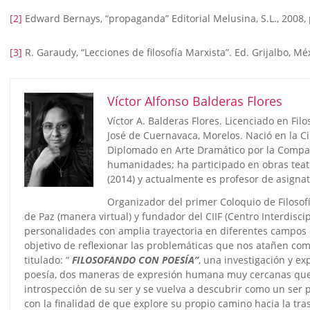
[2]
Edward Bernays, “propaganda” Editorial Melusina, S.L., 2008, 
[3]
R. Garaudy, “Lecciones de filosofía Marxista”. Ed. Grijalbo, Mé
Víctor Alfonso Balderas Flores
Víctor A. Balderas Flores. Licenciado en Fil
José de Cuernavaca, Morelos. Nació en la C
Diplomado en Arte Dramático por la Compañ
humanidades; ha participado en obras teatr
(2014) y actualmente es profesor de asigna
Organizador del primer Coloquio de Filosof
de Paz (manera virtual) y fundador del CIIF (Centro Interdiscip
personalidades con amplia trayectoria en diferentes campos del
objetivo de reflexionar las problemáticas que nos atañen co
titulado: “
FILOSOFANDO CON POESÍA”
, una investigación y ex
poesía, dos maneras de expresión humana muy cercanas que 
introspección de su ser y se vuelva a descubrir como un ser p
con la finalidad de que explore su propio camino hacia la tr