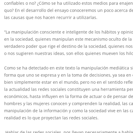
confiables o no? ¿Cómo se ha utilizado estos medios para enajen
quo? En el desarrollo del ensayo conoceremos un poco acerca de 
las causas que nos hacen recurrir a utilizarlas.
“La manipulación consciente e inteligente de los hábitos y opi
en la sociedad, quienes manipulan este mecanismo oculto de la s
verdadero poder que rige el destino de la sociedad, quienes n
o nos sugieren nuestras ideas, son ellos quienes mueven los hil
Como se ha detectado en este texto la manipulación mediática s
forma que uno se expresa y en la toma de decisiones, ya sea en
bien simplemente estar en el mundo, pero no en el sentido refle
la actualidad las redes sociales constituyen una herramienta pers
económicos, hasta influyen en la forma de actuar o de pensar d
hombres y las mujeres conocen y comprenden la realidad, las car
manipulación de la información y como la sociedad vive en las 
realidad es lo que proyectan las redes sociales.
Hablar de las redes sociales nos llevan necesariamente a habl