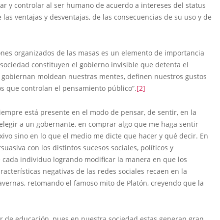
ar y controlar al ser humano de acuerdo a intereses del status
las ventajas y desventajas, de las consecuencias de su uso y de
niones organizados de las masas es un elemento de importancia
ociedad constituyen el gobierno invisible que detenta el
os gobiernan moldean nuestras mentes, definen nuestros gustos
os que controlan el pensamiento público”.
[2]
iempre está presente en el modo de pensar, de sentir, en la
 elegir a un gobernante, en comprar algo que me haga sentir
xivo sino en lo que el medio me dicte que hacer y qué decir. En
uasiva con los distintos sucesos sociales, políticos y
e cada individuo logrando modificar la manera en que los
acterísticas negativas de las redes sociales recaen en la
cavernas, retomando el famoso mito de Platón, creyendo que la
ar de educación, pues en nuestra sociedad estas generan gran