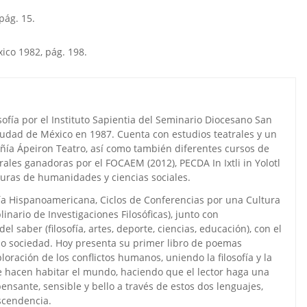
pág. 15.
xico 1982, pág. 198.
osofía por el Instituto Sapientia del Seminario Diocesano San
iudad de México en 1987. Cuenta con estudios teatrales y un
ía Ápeiron Teatro, así como también diferentes cursos de
ales ganadoras por el FOCAEM (2012), PECDA In Ixtli in Yolotl
turas de humanidades y ciencias sociales.
ía Hispanoamericana, Ciclos de Conferencias por una Cultura
linario de Investigaciones Filosóficas), junto con
 saber (filosofía, artes, deporte, ciencias, educación), con el
mo sociedad. Hoy presenta su primer libro de poemas
ploración de los conflictos humanos, uniendo la filosofía y la
hacen habitar el mundo, haciendo que el lector haga una
ensante, sensible y bello a través de estos dos lenguajes,
ascendencia.