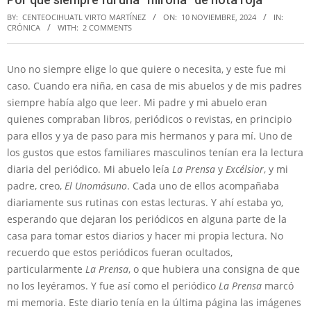
BY:
CENTEOCIHUATL VIRTO MARTÍNEZ
ON:
10 NOVIEMBRE, 2024
IN:
CRÓNICA
WITH:
2 COMMENTS
Uno no siempre elige lo que quiere o necesita, y este fue mi
caso. Cuando era niña, en casa de mis abuelos y de mis padres
siempre había algo que leer. Mi padre y mi abuelo eran
quienes compraban libros, periódicos o revistas, en principio
para ellos y ya de paso para mis hermanos y para mí. Uno de
los gustos que estos familiares masculinos tenían era la lectura
diaria del periódico. Mi abuelo leía
La Prensa
y
Excélsior
, y mi
padre, creo,
El Unomásuno
. Cada uno de ellos acompañaba
diariamente sus rutinas con estas lecturas. Y ahí estaba yo,
esperando que dejaran los periódicos en alguna parte de la
casa para tomar estos diarios y hacer mi propia lectura. No
recuerdo que estos periódicos fueran ocultados,
particularmente
La Prensa
, o que hubiera una consigna de que
no los leyéramos. Y fue así como el periódico
La Prensa
marcó
mi memoria. Este diario tenía en la última página las imágenes