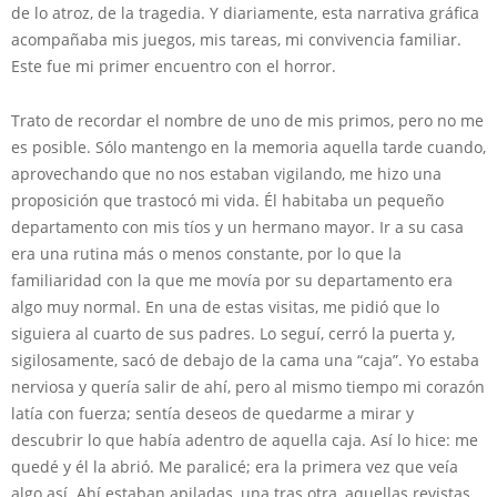
de lo atroz, de la tragedia. Y diariamente, esta narrativa gráfica
acompañaba mis juegos, mis tareas, mi convivencia familiar.
Este fue mi primer encuentro con el horror.
Trato de recordar el nombre de uno de mis primos, pero no me
es posible. Sólo mantengo en la memoria aquella tarde cuando,
aprovechando que no nos estaban vigilando, me hizo una
proposición que trastocó mi vida. Él habitaba un pequeño
departamento con mis tíos y un hermano mayor. Ir a su casa
era una rutina más o menos constante, por lo que la
familiaridad con la que me movía por su departamento era
algo muy normal. En una de estas visitas, me pidió que lo
siguiera al cuarto de sus padres. Lo seguí, cerró la puerta y,
sigilosamente, sacó de debajo de la cama una “caja”. Yo estaba
nerviosa y quería salir de ahí, pero al mismo tiempo mi corazón
latía con fuerza; sentía deseos de quedarme a mirar y
descubrir lo que había adentro de aquella caja. Así lo hice: me
quedé y él la abrió. Me paralicé; era la primera vez que veía
algo así. Ahí estaban apiladas, una tras otra, aquellas revistas