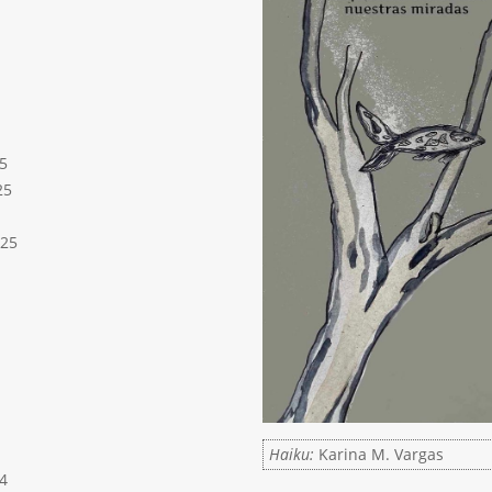
5
25
025
Haiku:
Karina M. Vargas
4