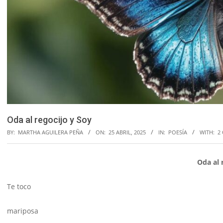
Oda al regocijo y Soy
BY:
MARTHA AGUILERA PEÑA
ON:
25 ABRIL, 2025
IN:
POESÍA
WITH:
2
Oda al 
Te toco
mariposa