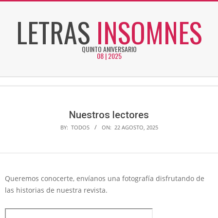
Skip
LETRAS
INSOMNES
to
content
QUINTO ANIVERSARIO
08 | 2025
Secondary
Navigation
Menu
Nuestros lectores
BY:
TODOS
ON:
22 AGOSTO, 2025
Queremos conocerte, envíanos una fotografía disfrutando de
las historias de nuestra revista.